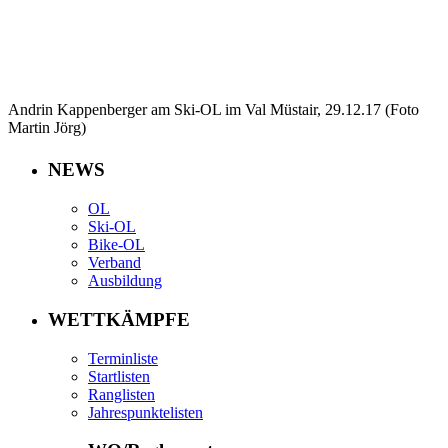
Andrin Kappenberger am Ski-OL im Val Müstair, 29.12.17 (Foto
Martin Jörg)
Bildquelle: Martin Jörg
NEWS
Redaktionelle Verwendung in Absprache mit dem Fotografen Martin Jörg (
martinjoerg@bluewin.ch
, 079 466
76 67)
OL
Ski-OL
Bike-OL
Verband
Ausbildung
WETTKÄMPFE
Terminliste
Startlisten
Ranglisten
Jahrespunktelisten