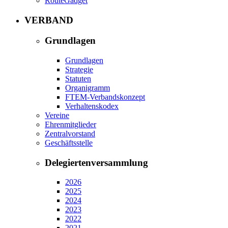
RouteGadget
VERBAND
Grundlagen
Grundlagen
Strategie
Statuten
Organigramm
FTEM-Verbandskonzept
Verhaltenskodex
Vereine
Ehrenmitglieder
Zentralvorstand
Geschäftsstelle
Delegiertenversammlung
2026
2025
2024
2023
2022
2021