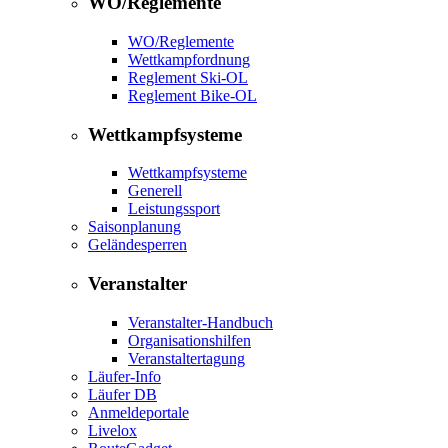
WO/Reglemente
WO/Reglemente
Wettkampfordnung
Reglement Ski-OL
Reglement Bike-OL
Wettkampfsysteme
Wettkampfsysteme
Generell
Leistungssport
Saisonplanung
Geländesperren
Veranstalter
Veranstalter-Handbuch
Organisationshilfen
Veranstaltertagung
Läufer-Info
Läufer DB
Anmeldeportale
Livelox