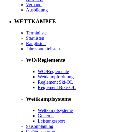
Verband
Ausbildung
WETTKÄMPFE
Terminliste
Startlisten
Ranglisten
Jahrespunktelisten
WO/Reglemente
WO/Reglemente
Wettkampfordnung
Reglement Ski-OL
Reglement Bike-OL
Wettkampfsysteme
Wettkampfsysteme
Generell
Leistungssport
Saisonplanung
Geländesperren