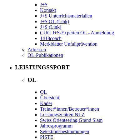
J+S
Kontakt
J+S Unterrichtsmaterialien
J+S OL (Link)
J+S (Link)
CUG J+S-Experten OL - Anmeldung
1418coach
Merkblätter Unfallprävention
Adressen
OL-Publikationen
LEISTUNGSSPORT
OL
OL
Übersicht
Kader
Trainer*innen/Betreuer*innen
Leistungszentren NLZ
Swiss Orienteering Grand Slam
Jahresprogramm
Selektionsbestimmungen
PISTE