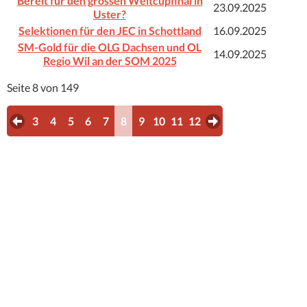
Bereit für den grossen Weltcupfinal in
23.09.2025
Uster?
Selektionen für den JEC in Schottland
16.09.2025
SM-Gold für die OLG Dachsen und OL
14.09.2025
Regio Wil an der SOM 2025
Seite 8 von 149
3
4
5
6
7
8
9
10
11
12