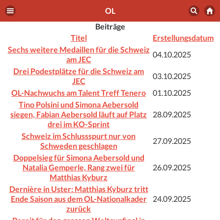
OL
Beiträge
Titel
Erstellungsdatum
Sechs weitere Medaillen für die Schweiz
04.10.2025
am JEC
Drei Podestplätze für die Schweiz am
03.10.2025
JEC
OL-Nachwuchs am Talent Treff Tenero
01.10.2025
Tino Polsini und Simona Aebersold
siegen, Fabian Aebersold läuft auf Platz
28.09.2025
drei im KO-Sprint
Schweiz im Schlussspurt nur von
27.09.2025
Schweden geschlagen
Doppelsieg für Simona Aebersold und
Natalia Gemperle, Rang zwei für
26.09.2025
Matthias Kyburz
Dernière in Uster: Matthias Kyburz tritt
Ende Saison aus dem OL-Nationalkader
24.09.2025
zurück