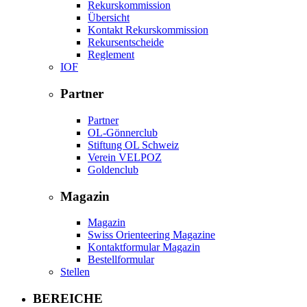
Rekurskommission
Übersicht
Kontakt Rekurskommission
Rekursentscheide
Reglement
IOF
Partner
Partner
OL-Gönnerclub
Stiftung OL Schweiz
Verein VELPOZ
Goldenclub
Magazin
Magazin
Swiss Orienteering Magazine
Kontaktformular Magazin
Bestellformular
Stellen
BEREICHE