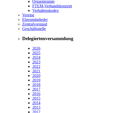
Organigramm
FTEM-Verbandskonzept
Verhaltenskodex
Vereine
Ehrenmitglieder
Zentralvorstand
Geschäftsstelle
Delegiertenversammlung
2026
2025
2024
2023
2022
2021
2020
2019
2018
2017
2016
2015
2014
2013
2012