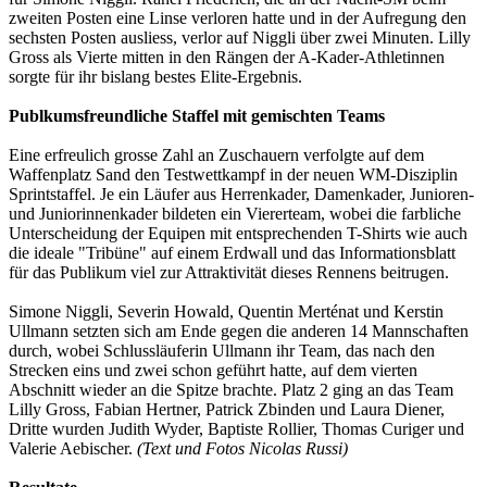
zweiten Posten eine Linse verloren hatte und in der Aufregung den
sechsten Posten ausliess, verlor auf Niggli über zwei Minuten. Lilly
Gross als Vierte mitten in den Rängen der A-Kader-Athletinnen
sorgte für ihr bislang bestes Elite-Ergebnis.
Publkumsfreundliche Staffel mit gemischten Teams
Eine erfreulich grosse Zahl an Zuschauern verfolgte auf dem
Waffenplatz Sand den Testwettkampf in der neuen WM-Disziplin
Sprintstaffel. Je ein Läufer aus Herrenkader, Damenkader, Junioren-
und Juniorinnenkader bildeten ein Viererteam, wobei die farbliche
Unterscheidung der Equipen mit entsprechenden T-Shirts wie auch
die ideale "Tribüne" auf einem Erdwall und das Informationsblatt
für das Publikum viel zur Attraktivität dieses Rennens beitrugen.
Simone Niggli, Severin Howald, Quentin Merténat und Kerstin
Ullmann setzten sich am Ende gegen die anderen 14 Mannschaften
durch, wobei Schlussläuferin Ullmann ihr Team, das nach den
Strecken eins und zwei schon geführt hatte, auf dem vierten
Abschnitt wieder an die Spitze brachte. Platz 2 ging an das Team
Lilly Gross, Fabian Hertner, Patrick Zbinden und Laura Diener,
Dritte wurden Judith Wyder, Baptiste Rollier, Thomas Curiger und
Valerie Aebischer.
(Text und Fotos Nicolas Russi)