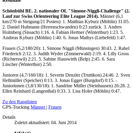
Resultate
Schönbühl BE. 2. nationaler OL "Simone-Niggli-Challenge" (2.
Lauf zur Swiss Orienteering Elite League 2014).
Männer (6,1
km/270 m Steigung/21 Posten): 1. Matthias Kyburz (Möhlin) 31:05.
2. Daniel Hubmann (Herrenschwanden) 0:23 zurück. 3. Anders
Holmberg (Sissach) 1:16. 4. Fabian Hertner (Winterthur) 1:23. 5.
Andreas Kyburz (Möhlin) 1:40. 6. Jonas Mathys (Liebefeld) 1:47.
Frauen (5,2/180/20): 1. Simone Niggli (Münsingen) 30:43. 2. Rahel
Friederich 2:12. 3. Judith Wyder (Zimmerwald) 2:19. 4. Lilly Gross
(Richterswil) 2:21. 5. Sabine Hauswirth (Belp) 2:45. 6. Sara
Lüscher (Winterthur) 2:50.
Junioren (4,7/160/18): 1. Severin Denzler (Truttikon) 24:46. 2. Sven
Hellmüller (Speicher) 0:13. 3. Jonas Egger (Burgdorf) 0:15. -
Juniorinnen (3,8/130/18): 1. Sandrine Müller (Steinhausen) 26:28. 2.
Ellen Reinhard (Langenthal) 0:33. 3. Lisa Holer (Möhlin) 0:47.
Zu den Ranglisten
GPS-Tracking
Männer
|
Frauen
Details
Zuletzt aktualisiert: 04. Juni 2014