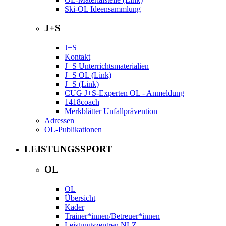
Ski-OL Ideensammlung
J+S
J+S
Kontakt
J+S Unterrichtsmaterialien
J+S OL (Link)
J+S (Link)
CUG J+S-Experten OL - Anmeldung
1418coach
Merkblätter Unfallprävention
Adressen
OL-Publikationen
LEISTUNGSSPORT
OL
OL
Übersicht
Kader
Trainer*innen/Betreuer*innen
Leistungszentren NLZ