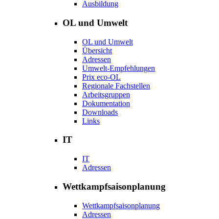
Ausbildung
OL und Umwelt
OL und Umwelt
Übersicht
Adressen
Umwelt-Empfehlungen
Prix eco-OL
Regionale Fachstellen
Arbeitsgruppen
Dokumentation
Downloads
Links
IT
IT
Adressen
Wettkampfsaisonplanung
Wettkampfsaisonplanung
Adressen