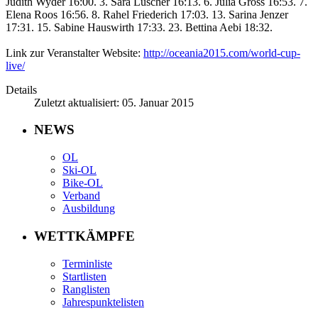
Judith Wyder 16:00. 3. Sara Lüscher 16:13. 6. Julia Gross 16:53. 7.
Elena Roos 16:56. 8. Rahel Friederich 17:03. 13. Sarina Jenzer
17:31. 15. Sabine Hauswirth 17:33. 23. Bettina Aebi 18:32.
Link zur Veranstalter Website:
http://oceania2015.com/world-cup-
live/
Details
Zuletzt aktualisiert: 05. Januar 2015
NEWS
OL
Ski-OL
Bike-OL
Verband
Ausbildung
WETTKÄMPFE
Terminliste
Startlisten
Ranglisten
Jahrespunktelisten