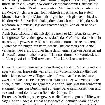
führte sie in ein Gebiet, wo Zäune einer temporären Baustelle die
offensichtlichsten Routen versperrten. Matthias Kyburz nahm dies
als Weckruf. „Es war ziemlich hektisch am Anfang. Im ersten
Moment habe ich die Zäune nicht gesehen. Ich glaube nicht, dass
ich dort viel Zeit verloren habe, doch danach wusste ich, dass ich
wachsam sein muss“, sagt der spätere Sieger. Von da an hatte er
alles unter Kontrolle.
Auch Sara Lüscher hatte mit den Zäunen zu kämpfen. Es sei zwar
kein grosser Zeitverlust gewesen, doch das Gefühl sei danach nicht
mehr so gut gewesen. Als Trainer Patrik Thoma ihr beim Überlauf
„Guter Start!“ zugerufen hatte, sei die Unsicherheit aber schnell
vergessen gewesen. Lüscher hatte durch einen starken Silvesterlauf
die Bestätigung erhalten, dass ihr Tempo stimmt. So konnte sie sich
auf den physischen Teilstrecken auf die Karte konzentrieren.
Daniel Hubmann war mit seinem Rang zufrieden. Mit seinem Lauf
aber weniger: Einerseits war er bis vor kurzem noch erkältet und
fühlt sich erst seit zwei Tagen wieder besser, andererseits hat er
zwei, drei kleinere Fehler gemacht. Einmal ist er, wie viele andere
auch, in eine Sackgasse gelaufen. Auf der Karte war nur schwer zu
erkennen, dass der Durchgang auf einer Seite geschlossen war und
so stand er auf der falschen Seite des Gitters. Die
Postenbeschreibung sei es gewesen, die ihm eine grosse Hilfe war,
sagt Florian Howald. Er hat besonderes Augenmerk darauf gelegt,