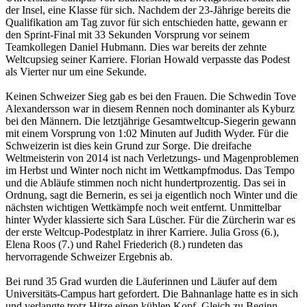
der Insel, eine Klasse für sich. Nachdem der 23-Jährige bereits die
Qualifikation am Tag zuvor für sich entschieden hatte, gewann er
den Sprint-Final mit 33 Sekunden Vorsprung vor seinem
Teamkollegen Daniel Hubmann. Dies war bereits der zehnte
Weltcupsieg seiner Karriere. Florian Howald verpasste das Podest
als Vierter nur um eine Sekunde.
Keinen Schweizer Sieg gab es bei den Frauen. Die Schwedin Tove
Alexandersson war in diesem Rennen noch dominanter als Kyburz
bei den Männern. Die letztjährige Gesamtweltcup-Siegerin gewann
mit einem Vorsprung von 1:02 Minuten auf Judith Wyder. Für die
Schweizerin ist dies kein Grund zur Sorge. Die dreifache
Weltmeisterin von 2014 ist nach Verletzungs- und Magenproblemen
im Herbst und Winter noch nicht im Wettkampfmodus. Das Tempo
und die Abläufe stimmen noch nicht hundertprozentig. Das sei in
Ordnung, sagt die Bernerin, es sei ja eigentlich noch Winter und die
nächsten wichtigen Wettkämpfe noch weit entfernt. Unmittelbar
hinter Wyder klassierte sich Sara Lüscher. Für die Zürcherin war es
der erste Weltcup-Podestplatz in ihrer Karriere. Julia Gross (6.),
Elena Roos (7.) und Rahel Friederich (8.) rundeten das
hervorragende Schweizer Ergebnis ab.
Bei rund 35 Grad wurden die Läuferinnen und Läufer auf dem
Universitäts-Campus hart gefordert. Die Bahnanlage hatte es in sich
und verlangte trotz Hitze einen kühlen Kopf. Gleich zu Beginn