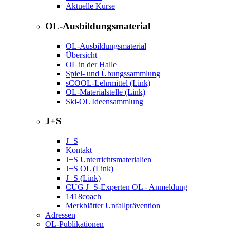
Aktuelle Kurse
OL-Ausbildungsmaterial
OL-Ausbildungsmaterial
Übersicht
OL in der Halle
Spiel- und Übungssammlung
sCOOL-Lehrmittel (Link)
OL-Materialstelle (Link)
Ski-OL Ideensammlung
J+S
J+S
Kontakt
J+S Unterrichtsmaterialien
J+S OL (Link)
J+S (Link)
CUG J+S-Experten OL - Anmeldung
1418coach
Merkblätter Unfallprävention
Adressen
OL-Publikationen