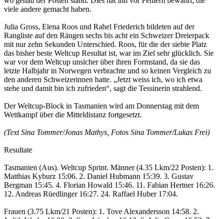
wo genau der Posten stand. Dies hat ihn vor Fehlern bewahrt, die
viele andere gemacht haben.
Julia Gross, Elena Roos und Rahel Friederich bildeten auf der
Rangliste auf den Rängen sechs bis acht ein Schweizer Dreierpack
mit nur zehn Sekunden Unterschied. Roos, für die der siebte Platz
das bisher beste Weltcup Resultat ist, war im Ziel sehr glücklich. Sie
war vor dem Weltcup unsicher über ihren Formstand, da sie das
letzte Halbjahr in Norwegen verbrachte und so keinen Vergleich zu
den anderen Schweizerinnen hatte. „Jetzt weiss ich, wo ich etwa
stehe und damit bin ich zufrieden“, sagt die Tessinerin strahlend.
Der Weltcup-Block in Tasmanien wird am Donnerstag mit dem
Wettkampf über die Mitteldistanz fortgesetzt.
(Text Sina Tommer/Jonas Mathys, Fotos Sina Tommer/Lukas Frei)
Resultate
Tasmanien (Aus). Weltcup Sprint. Männer (4.35 Lkm/22 Posten): 1.
Matthias Kyburz 15:06. 2. Daniel Hubmann 15:39. 3. Gustav
Bergman 15:45. 4. Florian Howald 15:46. 11. Fabian Hertner 16:26.
12. Andreas Rüedlinger 16:27. 24. Raffael Huber 17:04.
Frauen (3.75 Lkm/21 Posten): 1. Tove Alexandersson 14:58. 2.