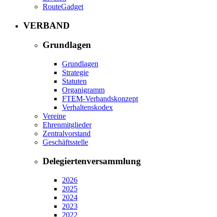
RouteGadget
VERBAND
Grundlagen
Grundlagen
Strategie
Statuten
Organigramm
FTEM-Verbandskonzept
Verhaltenskodex
Vereine
Ehrenmitglieder
Zentralvorstand
Geschäftsstelle
Delegiertenversammlung
2026
2025
2024
2023
2022