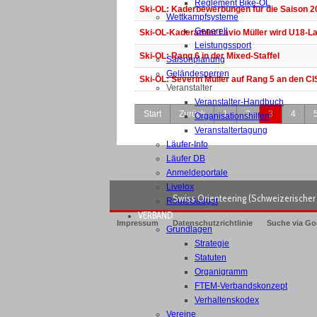
Reglement Bike-OL
Ski-OL: Kaderbewerbungen für die Saison 
Wettkampfsysteme
Generell
Ski-OL-Kaderathlet Lavio Müller wird U18-L
Leistungssport
Ski-OL: Rang 6 in der Mixed-Staffel
Saisonplanung
Geländesperren
Ski-OL: Severin Müller auf Rang 5 an den C
Veranstalter
Veranstalter-Handbuch
Start
Zurück
1
2
3
4
Organisationshilfen
Veranstaltertagung
Läufer-Info
Läufer DB
Anmeldeportale
Livelox
Swiss Orienteering (Schweizerischer 
RouteGadget
VERBAND
Impressum
Datenschutzrichtlinie
Suche via Go
Grundlagen
Strategie
Statuten
Organigramm
FTEM-Verbandskonzept
Verhaltenskodex
Vereine