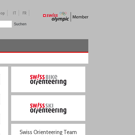
hop
IT
FR
Suchen
Swiss Orienteering Team