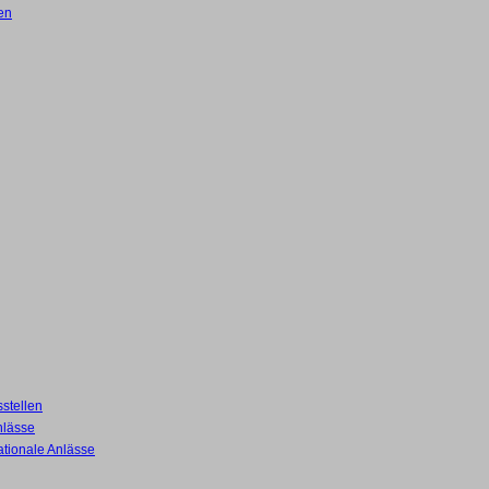
en
stellen
nlässe
ationale Anlässe