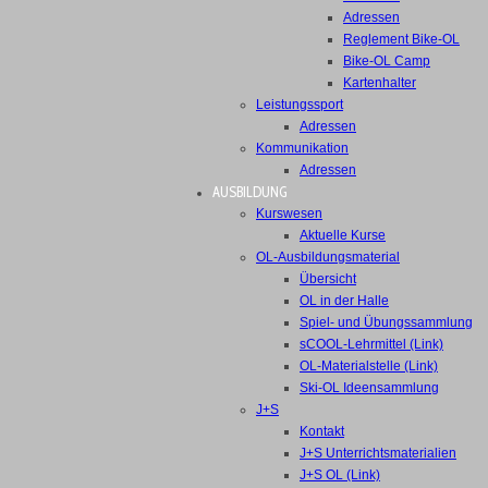
Adressen
Reglement Bike-OL
Bike-OL Camp
Kartenhalter
Leistungssport
Adressen
Kommunikation
Adressen
AUSBILDUNG
Kurswesen
Aktuelle Kurse
OL-Ausbildungsmaterial
Übersicht
OL in der Halle
Spiel- und Übungssammlung
sCOOL-Lehrmittel (Link)
OL-Materialstelle (Link)
Ski-OL Ideensammlung
J+S
Kontakt
J+S Unterrichtsmaterialien
J+S OL (Link)