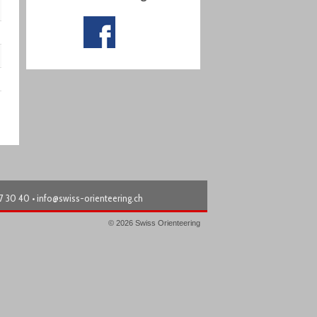
87 30 40 •
info@swiss-orienteering.ch
© 2026 Swiss Orienteering