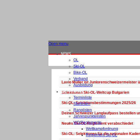
Open menu
NEWS
OL
Ski-OL
Bike-OL
Verband
Lavio Müller ist Juniorenschweizermeister 
Ausbildung
WETTKÄMPFE
Selektionen Ski-OL-Weltcup Bulgarien
Terminliste
Ski-OL: Selektionsbestimmungen 2025/26
Startlisten
Ranglisten
Deinen Schweizer Langlaufpass bestellen u
Jahrespunktelisten
WO/Reglemente
Neues Ski-OL-Reglement verabschiedet
Wettkampfordnung
Ski-OL: Selektionen für die nationalen Kade
Reglement Ski-OL