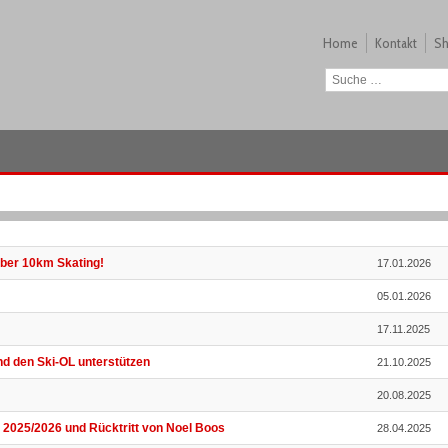
Home
Kontakt
S
über 10km Skating!
17.01.2026
05.01.2026
17.11.2025
nd den Ski-OL unterstützen
21.10.2025
20.08.2025
r 2025/2026 und Rücktritt von Noel Boos
28.04.2025