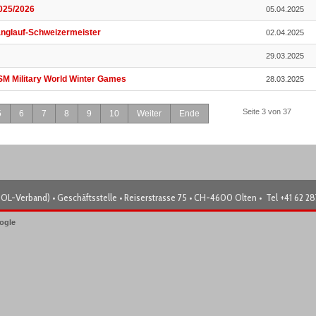
2025/2026
05.04.2025
anglauf-Schweizermeister
02.04.2025
29.03.2025
ISM Military World Winter Games
28.03.2025
Seite 3 von 37
5
6
7
8
9
10
Weiter
Ende
OL-Verband) • Geschäftsstelle • Reiserstrasse 75 • CH-4600 Olten • Tel +41 62 2
ogle