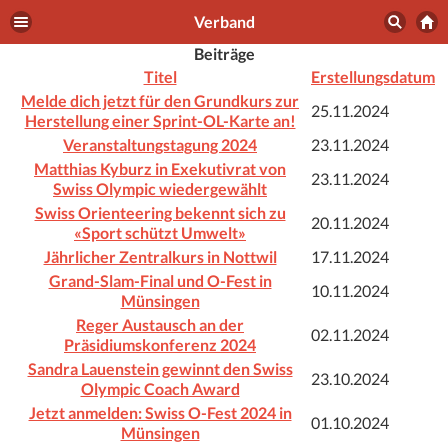
Verband
Beiträge
Titel
Erstellungsdatum
Melde dich jetzt für den Grundkurs zur
25.11.2024
Herstellung einer Sprint-OL-Karte an!
Veranstaltungstagung 2024
23.11.2024
Matthias Kyburz in Exekutivrat von
23.11.2024
Swiss Olympic wiedergewählt
Swiss Orienteering bekennt sich zu
20.11.2024
«Sport schützt Umwelt»
Jährlicher Zentralkurs in Nottwil
17.11.2024
Grand-Slam-Final und O-Fest in
10.11.2024
Münsingen
Reger Austausch an der
02.11.2024
Präsidiumskonferenz 2024
Sandra Lauenstein gewinnt den Swiss
23.10.2024
Olympic Coach Award
Jetzt anmelden: Swiss O-Fest 2024 in
01.10.2024
Münsingen