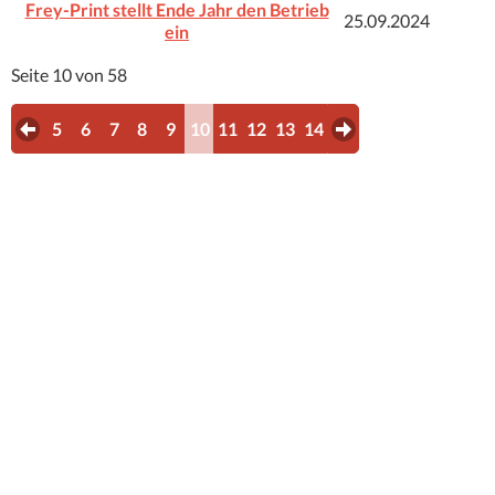
Frey-Print stellt Ende Jahr den Betrieb
25.09.2024
ein
Seite 10 von 58
5
6
7
8
9
10
11
12
13
14