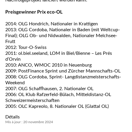
Nachfolgeprojekt lanciert werden kann.
Preisgewinner Prix eco-OL
2014: OLG Hondrich, Nationaler in Krattigen
2013: OLG Cordoba, Nationaler in Baden (mit Weltcup-
Final); OLG Ob- und Nidwalden, Nationaler Melchsee-
Frutt
2012: Tour-O-Swiss
2011: ol.biel.seeland, LOM in Biel/Bienne – Les Prés
d’Orvin
2010: ANCO, WMOC 2010 in Neuenburg
2009: PostFinance Sprint und Zürcher Mannschafts-OL
2008: OLG Cordoba, Sprint- Langdistanzmeisterschafts-
Weekend
2007: OLG Schaffhausen, 2. Nationaler OL
2006: OL Klub Rafzerfeld-Bülach, Mitteldistanz-OL
Schweizermeisterschaften
2005: OLC Kapreolo, 8. Nationaler OL (Glattal OL)
Détails
Mis à jour : 20 novembre 2024