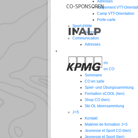
Adresses
CO-SPONSOREN
Règlement VTT-Orientat
Camp VTT-Orientation
Porte-carte
Sport d'élite
Adresses
Communication
Adresses
FORMATION
Cours
Cours actuels
Matériel de formation CO
Sommaire
CO en salle
Spiel- und Übungssammlung
Formation sCOOL (lien)
Shop CO (lien)
Ski-OL Ideensammlung
J+S
Kontakt
Matériel de formation J+S
Jeunesse et Sport CO (lien)
Jeunesse et Sport (lien)