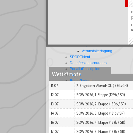
Wettkampfsysteme
Generell
Leistungssport
Saisonplanung
L
Geländesperren
p
Manuel de l’organisateur
Manuel (organisateur)
Organisationshilfen
Veranstaltertagung
SPORTident
Données des coureurs
A
é
Portail d'inscription
Wettkämpfe
Livelox
RouteGadget
11.07.
2. Engadiner Abend-OL ( / GL/GR)
FEDERATION
Grundlagen
12.07.
SOW 2026, 1. Etappe (129b / SR)
Strategie
L
13.07.
SOW 2026, 2. Etappe (130b / SR)
Statuts
u
Organigramm
14.07.
SOW 2026, 3. Etappe (131b / SR)
FTEM-Verbandskonzept
16.07.
SOW 2026, 4. Etappe (132b / SR)
Verhaltenskodex
Clubs
17.07.
SOW 2026, 5. Etappe (133b / SR)