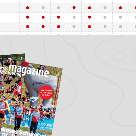
ascal Schärer a remporté la médaille de bronze au sprint à élimination directe des Championn
l a décroché la première médaille pour la Suisse dans cette compétition.
ain (408T /
ain (408T /
O)
égués