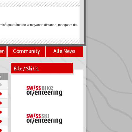
rminé quatrième de la moyenne distance, manquant de
en
Community
Alle News
le top 10 du sprint
te suisse du sprint, se classant 8e. Seline Sannwald a
Bike / Ski OL
x
monde universitaires
rminé 6e du relais sprint aux Championnats du monde
nats du monde universitaires