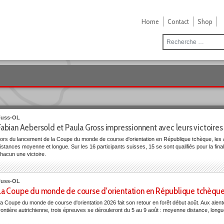
Home
Contact
Shop
Fuss-OL
Fabian Aebersold et Paula Gross impressionnent avec leurs victoires 
ors du lancement de la Coupe du monde de course d'orientation en République tchèque, les at
istances moyenne et longue. Sur les 16 participants suisses, 15 se sont qualifiés pour la fi
hacun une victoire.
Fuss-OL
La Coupe du monde de course d'orientation en République tchèque : 
a Coupe du monde de course d'orientation 2026 fait son retour en forêt début août. Aux alen
rontière autrichienne, trois épreuves se dérouleront du 5 au 9 août : moyenne distance, longue