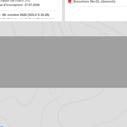
cription via coach J+S:
Broschüre Ski-OL (deutsch)
ai d’inscription: 27.07.2026
O)
 - 08. octobre 2026 (
SOLV 5-10.26
)
roduction au sport de performance
à
ero
cription via coach J+S:
ai d’inscription: 03.08.2026
 octobre 2026
(
SOLV 6-10.26
)
TI)
mPass
à Tenero
cription via coach J+S:
ai d’inscription: 08.08.2026
/ NWS)
 octobre 2026
(
SOLV 7-10.26
)
dule de formation continue pour
haft (LOM /
niteurs
avec complément sport de
rformance et PBs
à Winterthur
cription via coach J+S:
ai d’inscription: 16.08.2026
schaft (MOM
.
octobre
2026 (TI 67226)
dule de formation continue pour
(SOM / SR)
niteurs
à Bellinzona
cription via coach J+S:
ai d’inscription: 30.09.2026
 - 21. novembre 2026
(
SOLV 8-11.26
)
dule de formation continue pour