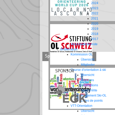
2024
2023
2022
2021
2020
2019
2018
2017
Veranstalterdienste
Breitensport
Kommission OL
Sponsoren
Übersicht
Mitglieder
SPONSOR
Course d'orientation à ski
Übersicht
Adresses
Informations
Sport d'élite
Reglement Ski-OL
Listes de points
VTT-Orientation
Übersicht