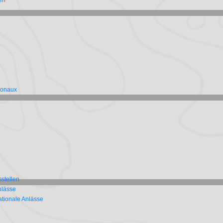
en
niteurs
club & LTS
à Magglingen
cription via coach J+S:
ai d’inscription: 19.09.2026
 - 21. novembre 2026
(
SOLV 9-11.26
)
dule de formation continue pour
niteurs
NWK
à Magglingen
 TI)
cription via coach J+S:
ai d’inscription: 19.09.2026
. novembre 2026
(
SOLV 10-11.26
)
ionaux
C / NOS)
dule de formation continue pour
J+S-
ach
à Magglingen
cription via coach J+S:
ai d’inscription: 19.09.2026
. novembre 2026
(
SOLV 11-11.26
)
ule de formation continue pour le
rt enfant du CO
à Magglingen
cription via coach J+S:
ai d’inscription: 20.09.2026
stellen
 - 17. janvier 2027 (JS-CH
209155
)
nlässe
dule de formation continue
ur
expert/e
à Magglingen
ationale Anlässe
ZS)
cription via coach J+S:
ai d’inscription: 15.11.2026