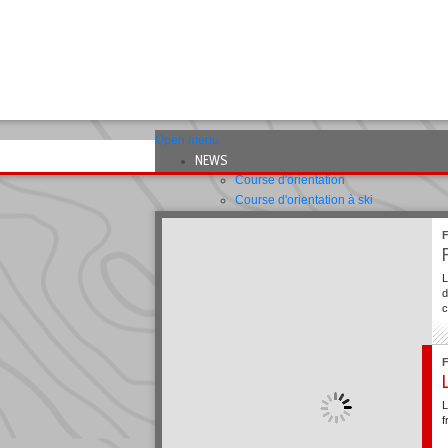
Open menu
NEWS
Course d'orientation
Course d'orientation à ski
VTT-Orientation
Federation
Ausbildung
COMPETITIONS
L
d
Dates
c
Listes de départ
Résultats
Classements aux points
RC
Règlements de courses
L
Règlement orientation à ski
f
Règlement VTT-Orientation