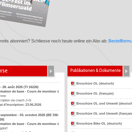
eits abonniert? Schliesse noch heute online ein Abo ab:
Bestellformu
rse
Publikationen & Dokumente
O)
Broschüre OL (deutsch)
 - 28. août 2026 (TI 16226)
rmation de base - Cours de moniteur
à
Broschüre OL (français)
vone
cription via coach J+S:
Broschüre OL und Umwelt (deutsc
ai d’inscription: 23.06.2026
Broschüre OL und Umwelt (français
 septembre - 03. octobre 2026 (BE 336-
26)
Broschüre Bike-OL (deutsch)
rmation de base - Cours de moniteur
à
gdorf