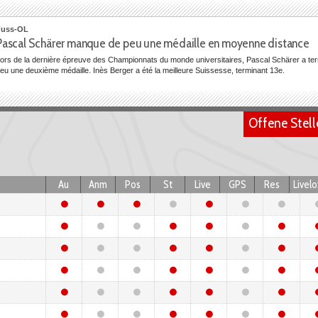
Fuss-OL
Pascal Schärer manque de peu une médaille en moyenne distance
ors de la dernière épreuve des Championnats du monde universitaires, Pascal Schärer a te
eu une deuxième médaille. Inès Berger a été la meilleure Suissesse, terminant 13e.
Offene Stell
Fuss-OL
Championnats du monde universitaires : Pascal Schärer termine dans 
ux Championnats du monde universitaires au Portugal, Pascal Schärer a été le meilleur athlè
té la meilleure Suissesse, terminant 18e.
Au
Anm
Pos
St
Live
GPS
Res
Livelo
Fuss-OL
6e place pour l'équipe suisse de relais sprint aux Championnats du 
'équipe suisse composée d'Anna Gasser, Simon Humbel, Pascal Schärer et Inès Berger a te
niversitaires au Portugal, remportant ainsi un diplôme.
Fuss-OL
Médaille de bronze pour Pascal Schärer au KO-sprint des Champion