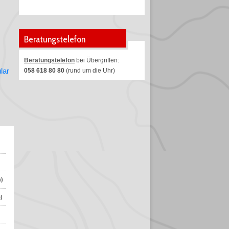
Beratungstelefon
Beratungstelefon
bei Übergriffen:
lar
058 618 80 80
(rund um die Uhr)
h)
)