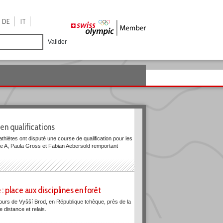
DE
IT
Valider
en qualifications
hlètes ont disputé une course de qualification pour les
nale A, Paula Gross et Fabian Aebersold remportant
place aux disciplines en forêt
tours de Vyšší Brod, en République tchèque, près de la
 distance et relais.