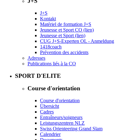
J+S
J+S
Kontakt
Matériel de formation J+S
Jeunesse et Sport CO (lien)
Jeunesse et Sport (lien)
CUG J+S-Experten OL - Anmeldung
1418coach
Prévention des accidents
Adresses
Publications liés à la CO
SPORT D'ELITE
Course d'orientation
Course d'orientation
Übersicht
Cadres
Entraîneurs/soigneurs
Leistungszentren NLZ
Swiss Orienteering Grand Slam
Calendrier
Documents