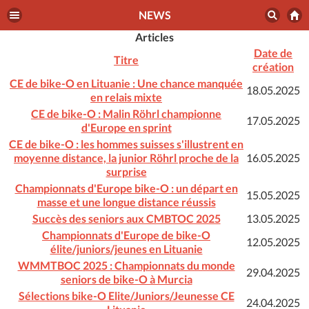
NEWS
Articles
Date de
Titre
création
CE de bike-O en Lituanie : Une chance manquée
18.05.2025
en relais mixte
CE de bike-O : Malin Röhrl championne
17.05.2025
d'Europe en sprint
CE de bike-O : les hommes suisses s'illustrent en
moyenne distance, la junior Röhrl proche de la
16.05.2025
surprise
Championnats d'Europe bike-O : un départ en
15.05.2025
masse et une longue distance réussis
Succès des seniors aux CMBTOC 2025
13.05.2025
Championnats d'Europe de bike-O
12.05.2025
élite/juniors/jeunes en Lituanie
WMMTBOC 2025 : Championnats du monde
29.04.2025
seniors de bike-O à Murcia
Sélections bike-O Elite/Juniors/Jeunesse CE
24.04.2025