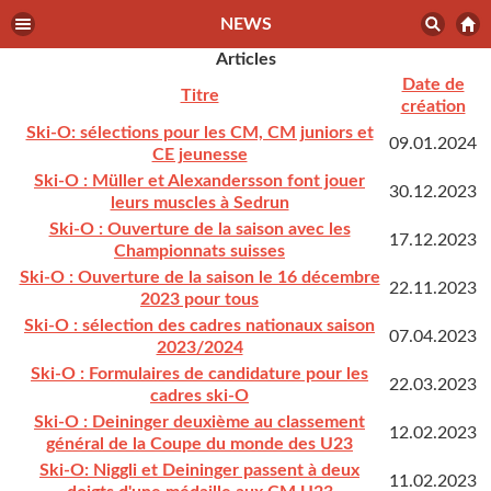
NEWS
Articles
Date de
Titre
création
Ski-O: sélections pour les CM, CM juniors et
09.01.2024
CE jeunesse
Ski-O : Müller et Alexandersson font jouer
30.12.2023
leurs muscles à Sedrun
Ski-O : Ouverture de la saison avec les
17.12.2023
Championnats suisses
Ski-O : Ouverture de la saison le 16 décembre
22.11.2023
2023 pour tous
Ski-O : sélection des cadres nationaux saison
07.04.2023
2023/2024
Ski-O : Formulaires de candidature pour les
22.03.2023
cadres ski-O
Ski-O : Deininger deuxième au classement
12.02.2023
général de la Coupe du monde des U23
Ski-O: Niggli et Deininger passent à deux
11.02.2023