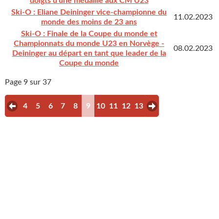
doigts d'une médaille aux CM U23
Ski-O : Eliane Deininger vice-championne du
11.02.2023
monde des moins de 23 ans
Ski-O : Finale de la Coupe du monde et
Championnats du monde U23 en Norvège -
08.02.2023
Deininger au départ en tant que leader de la
Coupe du monde
Page 9 sur 37
4
5
6
7
8
9
10
11
12
13