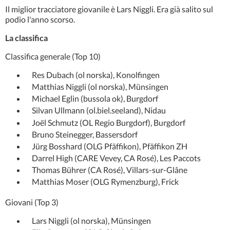
Il miglior tracciatore giovanile è Lars Niggli. Era già salito sul
podio l'anno scorso.
La classifica
Classifica generale (Top 10)
Res Dubach (ol norska), Konolfingen
Matthias Niggli (ol norska), Münsingen
Michael Eglin (bussola ok), Burgdorf
Silvan Ullmann (ol.biel.seeland), Nidau
Joël Schmutz (OL Regio Burgdorf), Burgdorf
Bruno Steinegger, Bassersdorf
Jürg Bosshard (OLG Pfäffikon), Pfäffikon ZH
Darrel High (CARE Vevey, CA Rosé), Les Paccots
Thomas Bührer (CA Rosé), Villars-sur-Glâne
Matthias Moser (OLG Rymenzburg), Frick
Giovani (Top 3)
Lars Niggli (ol norska), Münsingen