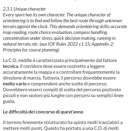
2.3.1 Unique character
Every sport has its own character. The unique character of
orienteering is to find and follow the best route through unknown
terrain against the clock. This demands orienteering skills: accurate
map reading, route choice evaluation, compass handling,
concentration under stress, quick decision making, running in
natural terrain, etc.
(aus IOF Rules 2022 v1.15; Appendix 2:
Principles for course planning)
La C.O. middle è caratterizzata principalmente dal fattore
tecnica
. Il corridore deve essere costretto a leggere
accuratamente la mappa e a controllare frequentemente la
direzione di marcia. Tuttavia, il percorso dovrebbe essere
molto vario
e comprendere anche scelte di percorso.
Dovrebbero esserci compiti di scelta del percorso piuttosto
piccoli e non sezioni più lunghe con percorsi su semplici linee
guida.
Le difficoltà del concorso di quest'anno
Il terreno finemente strutturato ha spinto molti tracciatori a
mettere molti punti. Questo ha portato a una C.O. di molti