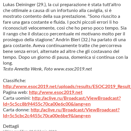
Lukas Deininger (29.), la cui preparazione è stata tutt'altro
che ottimale a causa di un infortunio alla caviglia, si è
mostrato contento della sua prestazione. "Sono riuscito a
fare una gara costante e fluida. I pochi piccoli errori li ho
riconosciuti velocemente, così che ho perso poco tempo. Sia
il rango che il distacco percentuale mi motivano molto per il
prosieguo della stagione." Andrin Bieri (32.) ha parlato di una
gara costante. Aveva continuamente tratte che percorreva
bene senza errori, alternate ad altre che gli costavano del
tempo. Dopo un giorno di pausa, domenica si continua con la
long.
Testo Annetta Wenk, Foto www.esoc2019.net
Classifiche:
http://www.esoc2019.net/uploads/results/ESOC2019_Result
Pagina web:
http://www.esoc2019.net
Carta uomini:
http://aclive.ru/Broadcast/ViewBroadcast?
Id=5c5cc8b94455c70ca00e6c00&lang=en
Carta donne:
http://aclive.ru/Broadcast/ViewBroadcast?
Id=5c5cbc2c4455c70ca00e6be9&lang=en
Dettagli