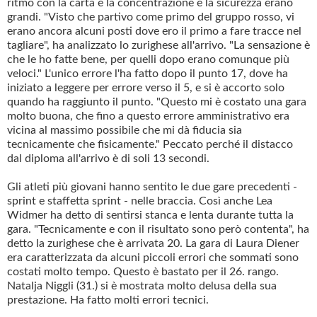
ritmo con la carta e la concentrazione e la sicurezza erano
grandi. "Visto che partivo come primo del gruppo rosso, vi
erano ancora alcuni posti dove ero il primo a fare tracce nel
tagliare", ha analizzato lo zurighese all'arrivo. "La sensazione è
che le ho fatte bene, per quelli dopo erano comunque più
veloci." L'unico errore l'ha fatto dopo il punto 17, dove ha
iniziato a leggere per errore verso il 5, e si è accorto solo
quando ha raggiunto il punto. "Questo mi è costato una gara
molto buona, che fino a questo errore amministrativo era
vicina al massimo possibile che mi dà fiducia sia
tecnicamente che fisicamente." Peccato perché il distacco
dal diploma all'arrivo è di soli 13 secondi.
Gli atleti più giovani hanno sentito le due gare precedenti -
sprint e staffetta sprint - nelle braccia. Così anche Lea
Widmer ha detto di sentirsi stanca e lenta durante tutta la
gara. "Tecnicamente e con il risultato sono però contenta", ha
detto la zurighese che è arrivata 20. La gara di Laura Diener
era caratterizzata da alcuni piccoli errori che sommati sono
costati molto tempo. Questo è bastato per il 26. rango.
Natalja Niggli (31.) si è mostrata molto delusa della sua
prestazione. Ha fatto molti errori tecnici.