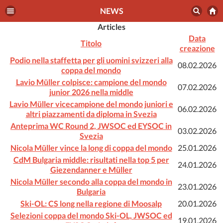
NEWS
Articles
Data
Titolo
creazione
Podio nella staffetta per gli uomini svizzeri alla
08.02.2026
coppa del mondo
Lavio Müller colpisce: campione del mondo
07.02.2026
junior 2026 nella middle
Lavio Müller vicecampione del mondo juniori e
06.02.2026
altri piazzamenti da diploma in Svezia
Anteprima WC Round 2, JWSOC ed EYSOC in
03.02.2026
Svezia
Nicola Müller vince la long di coppa del mondo
25.01.2026
CdM Bulgaria middle: risultati nella top 5 per
24.01.2026
Giezendanner e Müller
Nicola Müller secondo alla coppa del mondo in
23.01.2026
Bulgaria
Ski-OL: CS long nella regione di Moosalp
20.01.2026
Selezioni coppa del mondo Ski-OL, JWSOC ed
19.01.2026