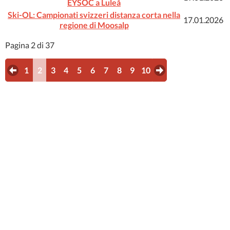
EYSOC a Luleå
Ski-OL: Campionati svizzeri distanza corta nella
17.01.2026
regione di Moosalp
Pagina 2 di 37
1
2
3
4
5
6
7
8
9
10