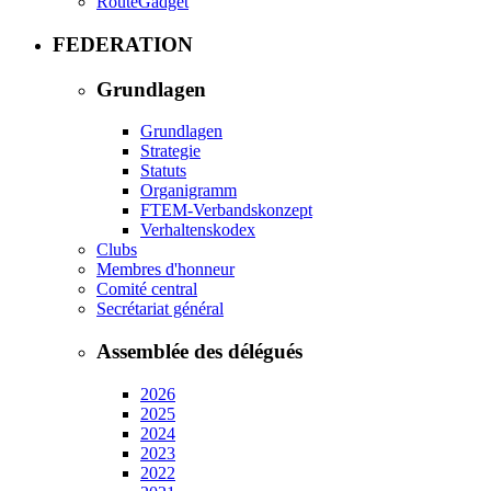
RouteGadget
FEDERATION
Grundlagen
Grundlagen
Strategie
Statuts
Organigramm
FTEM-Verbandskonzept
Verhaltenskodex
Clubs
Membres d'honneur
Comité central
Secrétariat général
Assemblée des délégués
2026
2025
2024
2023
2022