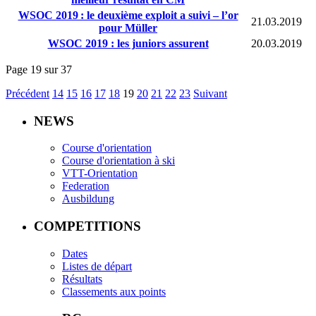
WSOC 2019 : le deuxième exploit a suivi – l’or
21.03.2019
pour Müller
WSOC 2019 : les juniors assurent
20.03.2019
Page 19 sur 37
Précédent
14
15
16
17
18
19
20
21
22
23
Suivant
NEWS
Course d'orientation
Course d'orientation à ski
VTT-Orientation
Federation
Ausbildung
COMPETITIONS
Dates
Listes de départ
Résultats
Classements aux points