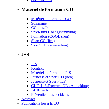
Matériel de formation CO
Matériel de formation CO
Sommaire
CO en salle
Spiel- und Übungssammlung
Formation sCOOL (lien)
Shop CO (lien)
Ski-OL Ideensammlung
J+S
J+S
Kontakt
Matériel de formation J+S
Jeunesse et Sport CO (lien)
Jeunesse et Sport (lien)
CUG J+S-Experten OL - Anmeldung
1418coach
Prévention des accidents
Adresses
Publications liés à la CO