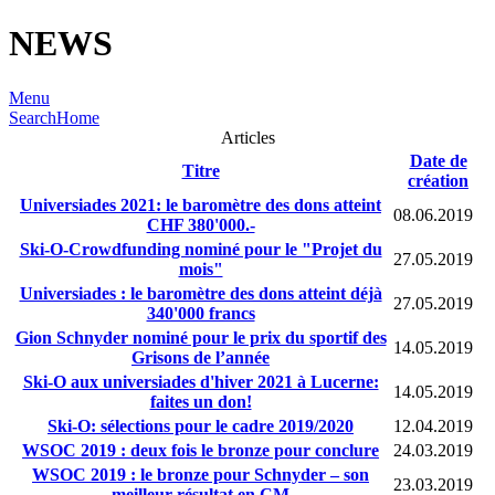
NEWS
Menu
Search
Home
Articles
Date de
Titre
création
Universiades 2021: le baromètre des dons atteint
08.06.2019
CHF 380'000.-
Ski-O-Crowdfunding nominé pour le "Projet du
27.05.2019
mois"
Universiades : le baromètre des dons atteint déjà
27.05.2019
340'000 francs
Gion Schnyder nominé pour le prix du sportif des
14.05.2019
Grisons de l’année
Ski-O aux universiades d'hiver 2021 à Lucerne:
14.05.2019
faites un don!
Ski-O: sélections pour le cadre 2019/2020
12.04.2019
WSOC 2019 : deux fois le bronze pour conclure
24.03.2019
WSOC 2019 : le bronze pour Schnyder – son
23.03.2019
meilleur résultat en CM