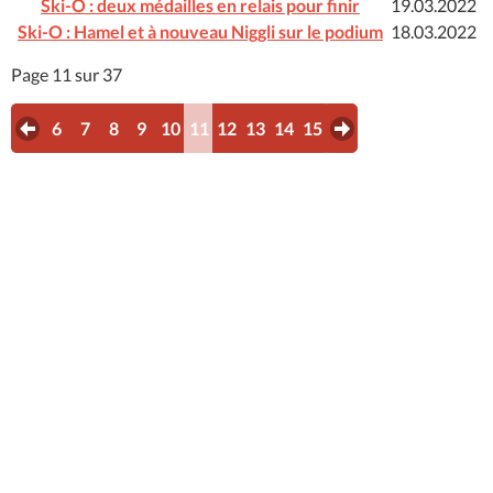
Ski-O : deux médailles en relais pour finir
19.03.2022
Ski-O : Hamel et à nouveau Niggli sur le podium
18.03.2022
Page 11 sur 37
6
7
8
9
10
11
12
13
14
15