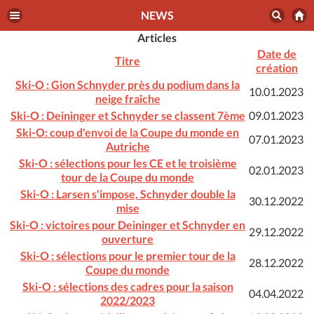
NEWS
Articles
Date de
Titre
création
Ski-O : Gion Schnyder près du podium dans la
10.01.2023
neige fraîche
Ski-O : Deininger et Schnyder se classent 7ème
09.01.2023
Ski-O: coup d'envoi de la Coupe du monde en
07.01.2023
Autriche
Ski-O : sélections pour les CE et le troisième
02.01.2023
tour de la Coupe du monde
Ski-O : Larsen s'impose, Schnyder double la
30.12.2022
mise
Ski-O : victoires pour Deininger et Schnyder en
29.12.2022
ouverture
Ski-O : sélections pour le premier tour de la
28.12.2022
Coupe du monde
Ski-O : sélections des cadres pour la saison
04.04.2022
2022/2023