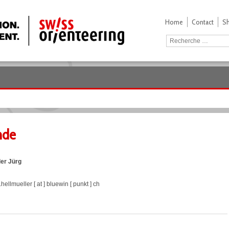
Home
Contact
S
nde
ler Jürg
.hellmueller [ at ] bluewin [ punkt ] ch