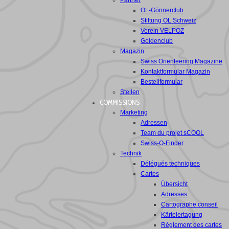
Partner
OL-Gönnerclub
Stiftung OL Schweiz
Verein VELPOZ
Goldenclub
Magazin
Swiss Orienteering Magazine
Kontaktformular Magazin
Bestellformular
Stellen
COMMISSIONS
Marketing
Adressen
Team du projet sCOOL
Swiss-O-Finder
Technik
Délégués techniques
Cartes
Übersicht
Adresses
Cartographe conseil
Kärtelertagung
Règlement des cartes