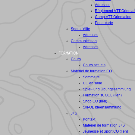
Adresses
Règlement VTT-Orientat
Camp VTT-Orientation
Porte-carte
Sport d'élite
Adresses
Communication
Adresses
FORMATION
Cours
Cours actuels
Matériel de formation CO
Sommaire
CO en salle
Spiel- und Übungssammlung
Formation sCOOL (lien)
Shop CO (lien)
Ski-OL Ideensammlung
J+S
Kontakt
Matériel de formation J+S
Jeunesse et Sport CO (lien)