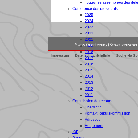
Toutes les assemblées des dél
Conférence des présidents
2025
2024
2023
2022
2021
Swiss Orienteering (Schweizerischer 
2020
2018
Impressum
Datenschutzrichtlinie
Suche via Go
2017
2016
2015
2014
2013
2012
2011
Commission de recours
Übersicht
Kontakt Rekurskommission
Adresses
Règlement
IOF