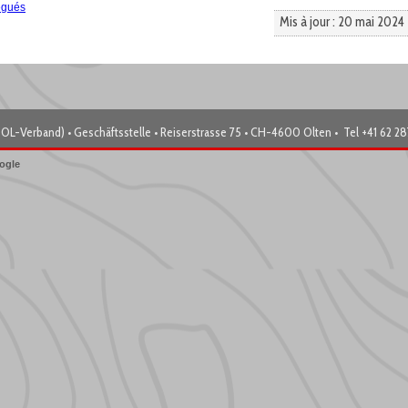
égués
Mis à jour : 20 mai 2024
OL-Verband) • Geschäftsstelle • Reiserstrasse 75 • CH-4600 Olten • Tel +41 62 2
ogle