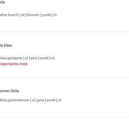
elix
elice.buechi [ at ] bluewin [ punkt ] ch
e Eline
eline.gemperle [ at ] gmx [ punkt ] ch
negemperle.ch/de
anner Delia
delia.giezendanner [ at ] gmx [ punkt ] ch