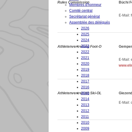
Rules Commission
Büchi F
Membres d'honneur
Comité central
E-Mail: f
Secrétariat général
Assemblée des délégués
2026
2025
2024
2023
Athletenvertretung Foot-O
Gemperl
2022
2021
E-Mail: 
2020
www.eli
2019
2018
2017
2016
Athletenvertretung Ski-OL
2015
Giezend
2014
E-Mail: 
2013
2012
2011
2010
2009