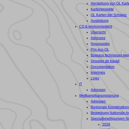
Herstellung von OL Kart
Kartenprojekte
OL Karten der Schweiz
Ausbildung
CO & environnement
Übersicht
Adresses
Nouveautés
Prix eco-OL
Bureaux techniques reg
Groupes de travail
Documentation
Imprimés
Links
IT
Adressen
Wettkampfsaisonplanung
Adressen
Regionale Koordinations
Bewerbung Nationale A
Spezialbewilligungen N
2026