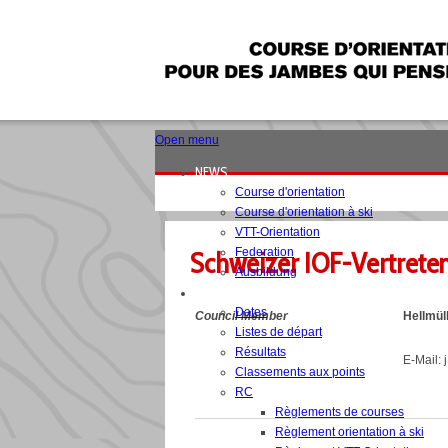
Open menu
NEWS
Course d'orientation
Course d'orientation à ski
VTT-Orientation
Federation
Schweizer IOF-Vertrete
Ausbildung
COMPETITIONS
Dates
Council Member
Hellmül
Listes de départ
Résultats
E-Mail: j
Classements aux points
RC
Règlements de courses
Règlement orientation à ski