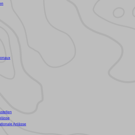
en
ionaux
stellen
nlässe
ationale Anlässe