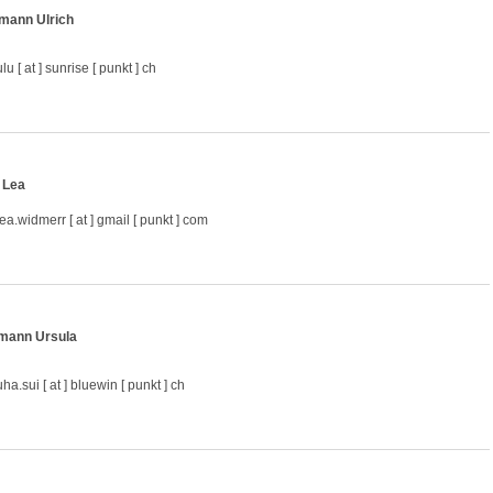
mann Ulrich
lu [ at ] sunrise [ punkt ] ch
 Lea
lea.widmerr [ at ] gmail [ punkt ] com
mann Ursula
ha.sui [ at ] bluewin [ punkt ] ch