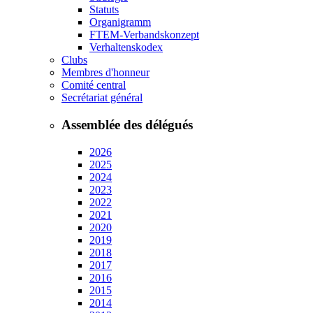
Statuts
Organigramm
FTEM-Verbandskonzept
Verhaltenskodex
Clubs
Membres d'honneur
Comité central
Secrétariat général
Assemblée des délégués
2026
2025
2024
2023
2022
2021
2020
2019
2018
2017
2016
2015
2014