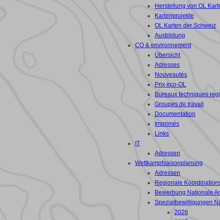
Herstellung von OL Kart
Kartenprojekte
OL Karten der Schweiz
Ausbildung
CO & environnement
Übersicht
Adresses
Nouveautés
Prix eco-OL
Bureaux techniques reg
Groupes de travail
Documentation
Imprimés
Links
IT
Adressen
Wettkampfsaisonplanung
Adressen
Regionale Koordinations
Bewerbung Nationale A
Spezialbewilligungen N
2026