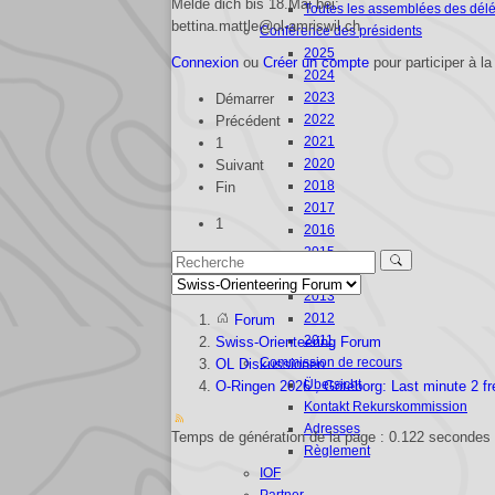
Melde dich bis 18.Mai bei:
Toutes les assemblées des dél
bettina.mattle@ol-amriswil.ch
Conférence des présidents
2025
Connexion
ou
Créer un compte
pour participer à la
2024
2023
Démarrer
2022
Précédent
2021
1
2020
Suivant
2018
Fin
2017
1
2016
2015
2014
2013
2012
Forum
2011
Swiss-Orienteering Forum
Commission de recours
OL Diskussionen
Übersicht
O-Ringen 2026 , Göteborg: Last minute 2 f
Kontakt Rekurskommission
Adresses
Temps de génération de la page : 0.122 secondes
Règlement
IOF