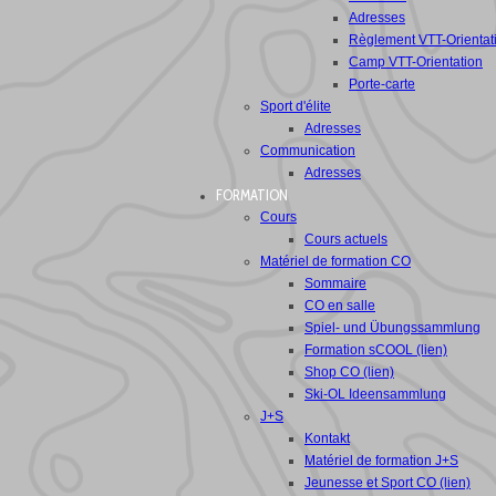
Adresses
Règlement VTT-Orientat
Camp VTT-Orientation
Porte-carte
Sport d'élite
Adresses
Communication
Adresses
FORMATION
Cours
Cours actuels
Matériel de formation CO
Sommaire
CO en salle
Spiel- und Übungssammlung
Formation sCOOL (lien)
Shop CO (lien)
Ski-OL Ideensammlung
J+S
Kontakt
Matériel de formation J+S
Jeunesse et Sport CO (lien)