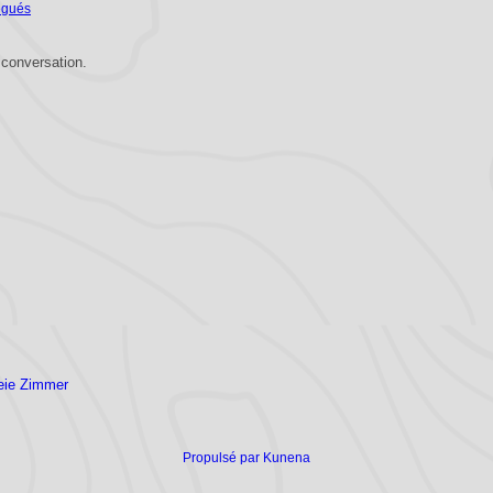
égués
 conversation.
reie Zimmer
Propulsé par
Kunena