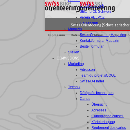
Partner
OL-Gönnerclub
Stiftung OL Schweiz
Verein VELPOZ
Goldenclub
Swiss Orienteering (Schweizerischer 
Magazin
Swiss Orienteering Magazine
Impressum
Datenschutzrichtlinie
Suche via Go
Kontaktformular Magazin
Bestellformular
Stellen
COMMISSIONS
Marketing
Adressen
Team du projet sCOOL
Swiss-O-Finder
Technik
Délégués techniques
Cartes
Übersicht
Adresses
Cartographe conseil
Kärtelertagung
Règlement des cartes