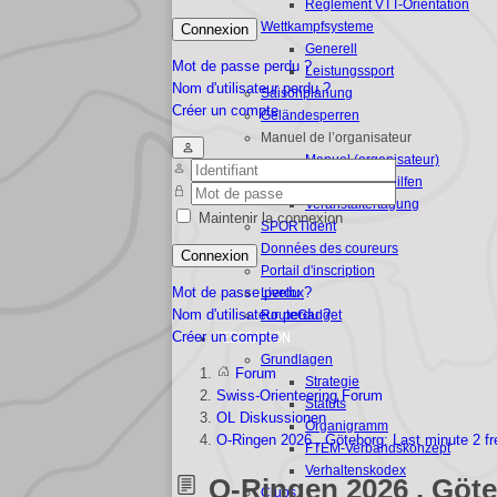
Règlement VTT-Orientation
Wettkampfsysteme
Connexion
Generell
Mot de passe perdu ?
Leistungssport
Nom d'utilisateur perdu ?
Saisonplanung
Créer un compte
Geländesperren
Manuel de l’organisateur
Manuel (organisateur)
Organisationshilfen
Veranstaltertagung
Maintenir la connexion
SPORTident
Données des coureurs
Connexion
Portail d'inscription
Mot de passe perdu ?
Livelox
Nom d'utilisateur perdu ?
RouteGadget
Créer un compte
FEDERATION
Grundlagen
Forum
Strategie
Swiss-Orienteering Forum
Statuts
OL Diskussionen
Organigramm
O-Ringen 2026 , Göteborg: Last minute 2 f
FTEM-Verbandskonzept
Verhaltenskodex
O-Ringen 2026 , Göte
Clubs