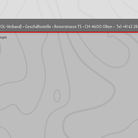
OL-Verband) • Geschäftsstelle • Reiserstrasse 75 • CH-4600 Olten • Tel +41 62 2
ogle