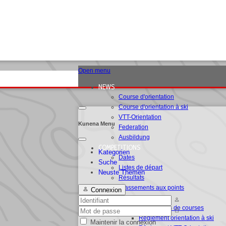
Open menu
NEWS
Course d'orientation
Course d'orientation à ski
VTT-Orientation
Kunena Menu
Federation
Ausbildung
COMPETITIONS
Kategorien
Dates
Suche
Listes de départ
Neuste Themen
Résultats
Classements aux points
Connexion
RC
Règlements de courses
Règlement orientation à ski
Maintenir la connexion