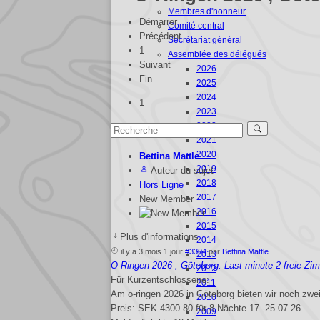
Membres d'honneur
Démarrer
Comité central
Précédent
Secrétariat général
1
Assemblée des délégués
Suivant
2026
Fin
2025
2024
1
2023
2022
2021
2020
Bettina Mattle
2019
Auteur du sujet
2018
Hors Ligne
2017
New Member
2016
2015
Plus d'informations
2014
il y a 3 mois 1 jour
#3304
par
Bettina Mattle
2013
O-Ringen 2026 , Göteborg: Last minute 2 freie Zi
2012
Für Kurzentschlossene:
2011
Am o-ringen 2026 in Göteborg bieten wir noch zw
2010
Preis: SEK 4300.80 für 8 Nächte 17.-25.07.26
2009