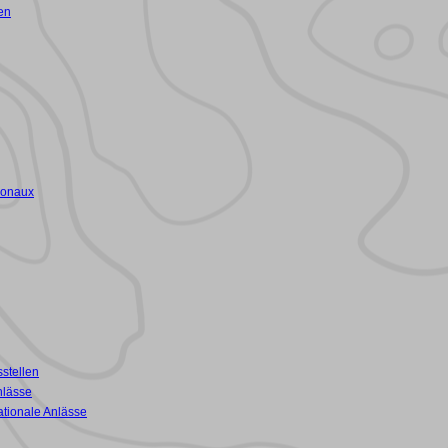
en
ionaux
stellen
nlässe
ationale Anlässe