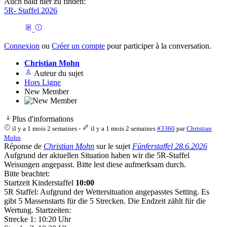
Auch bald hier zu finden:
5R- Staffel 2026
Connexion
ou
Créer un compte
pour participer à la conversation.
Christian Mohn
Auteur du sujet
Hors Ligne
New Member
Plus d'informations
il y a 1 mois 2 semaines
-
il y a 1 mois 2 semaines
#3360
par
Christian
Mohn
Réponse de
Christian Mohn
sur le sujet
Fünferstaffel 28.6.2026
Aufgrund der aktuellen Situation haben wir die 5R-Staffel
Weisungen angepasst. Bitte lest diese aufmerksam durch.
Bitte beachtet:
Startzeit Kinderstaffel
10:00
5R Staffel: Aufgrund der Wettersituation angepasstes Setting. Es
gibt 5 Massenstarts für die 5 Strecken. Die Endzeit zählt für die
Wertung. Startzeiten:
Strecke 1: 10:20 Uhr