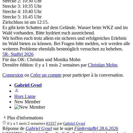
Strecke 2: 10:30 Uhr
Strecke 3: 10:35 Uhr
Strecke 4: 10:40 Uhr
Strecke 5: 10.45 Uhr
Zielschluss ist um 12:15.
Es gibt kein Schatten auf dem Gelände. Wasser beim WKZ und im
Wald vorhanden. Bitte hydriert euch ausreichend.
Wir hoffen euch trotz allem ein sicheres und erfolgreiches Erlebnis
im Wald bieten zu können. Bei Fragen bitte melden, wir werden alle
weiteren Probleme ebenfalls bestmöglich versuchen zu beheben.
5R- Staffel 2026
Für das OK: Christian und Monika Mohn
Dernière édition: il y a 1 mois 2 semaines par
Christian Mohn
.
Connexion
ou
Créer un compte
pour participer à la conversation.
Gabriel Gysel
Hors Ligne
New Member
Plus d'informations
il y a 1 mois 2 semaines
#3357
par
Gabriel Gysel
Réponse de
Gabriel Gysel
sur le sujet
Fünferstaffel 28.6.2026