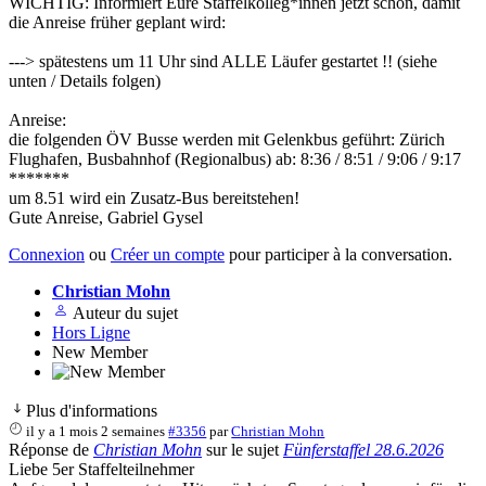
WICHTIG: Informiert Eure Staffelkolleg*innen jetzt schon, damit
die Anreise früher geplant wird:
---> spätestens um 11 Uhr sind ALLE Läufer gestartet !! (siehe
unten / Details folgen)
Anreise:
die folgenden ÖV Busse werden mit Gelenkbus geführt: Zürich
Flughafen, Busbahnhof (Regionalbus) ab: 8:36 / 8:51 / 9:06 / 9:17
*******
um 8.51 wird ein Zusatz-Bus bereitstehen!
Gute Anreise, Gabriel Gysel
Connexion
ou
Créer un compte
pour participer à la conversation.
Christian Mohn
Auteur du sujet
Hors Ligne
New Member
Plus d'informations
il y a 1 mois 2 semaines
#3356
par
Christian Mohn
Réponse de
Christian Mohn
sur le sujet
Fünferstaffel 28.6.2026
Liebe 5er Staffelteilnehmer