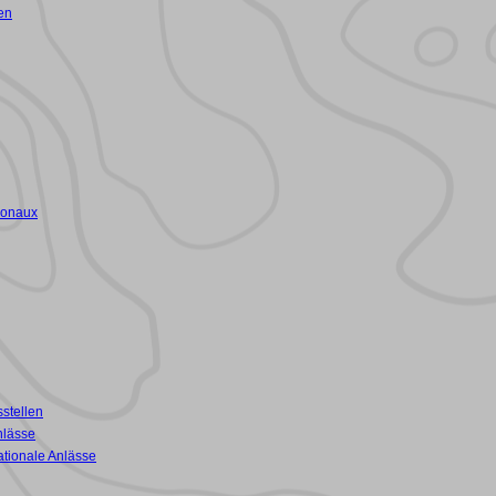
en
ionaux
stellen
nlässe
ationale Anlässe