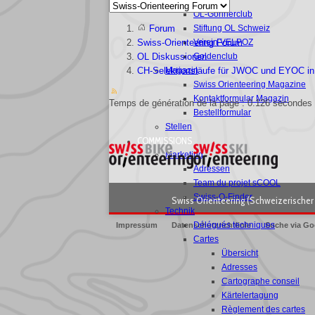
Partner
OL-Gönnerclub
Stiftung OL Schweiz
Forum
Verein VELPOZ
Swiss-Orienteering Forum
Goldenclub
OL Diskussionen
Magazin
CH-Selektionsläufe für JWOC und EYOC in 
Swiss Orienteering Magazine
Kontaktformular Magazin
Temps de génération de la page : 0.126 secondes
Bestellformular
Stellen
COMMISSIONS
Marketing
Adressen
Team du projet sCOOL
Swiss-O-Finder
Swiss Orienteering (Schweizerischer 
Technik
Délégués techniques
Impressum
Datenschutzrichtlinie
Suche via Go
Cartes
Übersicht
Adresses
Cartographe conseil
Kärtelertagung
Règlement des cartes