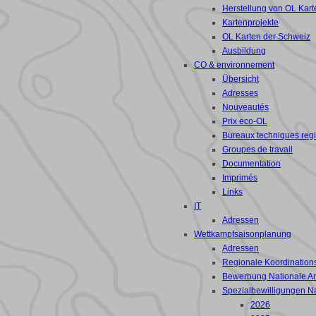
Herstellung von OL Kart
Kartenprojekte
OL Karten der Schweiz
Ausbildung
CO & environnement
Übersicht
Adresses
Nouveautés
Prix eco-OL
Bureaux techniques reg
Groupes de travail
Documentation
Imprimés
Links
IT
Adressen
Wettkampfsaisonplanung
Adressen
Regionale Koordinations
Bewerbung Nationale A
Spezialbewilligungen N
2026