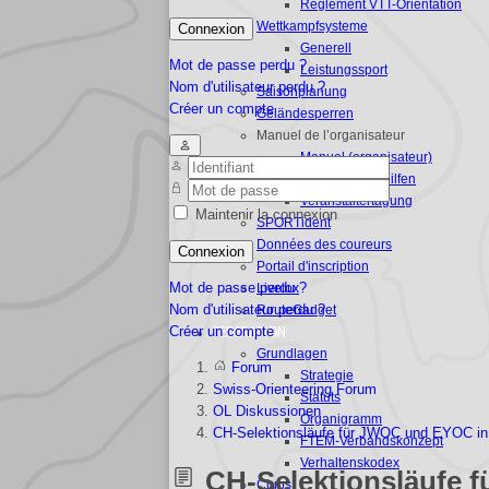
Règlement VTT-Orientation
Wettkampfsysteme
Connexion
Generell
Mot de passe perdu ?
Leistungssport
Nom d'utilisateur perdu ?
Saisonplanung
Créer un compte
Geländesperren
Manuel de l’organisateur
Manuel (organisateur)
Organisationshilfen
Veranstaltertagung
Maintenir la connexion
SPORTident
Données des coureurs
Connexion
Portail d'inscription
Mot de passe perdu ?
Livelox
Nom d'utilisateur perdu ?
RouteGadget
Créer un compte
FEDERATION
Grundlagen
Forum
Strategie
Swiss-Orienteering Forum
Statuts
OL Diskussionen
Organigramm
CH-Selektionsläufe für JWOC und EYOC in 
FTEM-Verbandskonzept
Verhaltenskodex
CH-Selektionsläufe f
Clubs