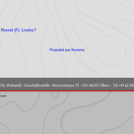
Rosset (F): Livelox?
Propulsé par
Kunena
OL-Verband) • Geschäftsstelle • Reiserstrasse 75 • CH-4600 Olten • Tel +41 62 2
ogle