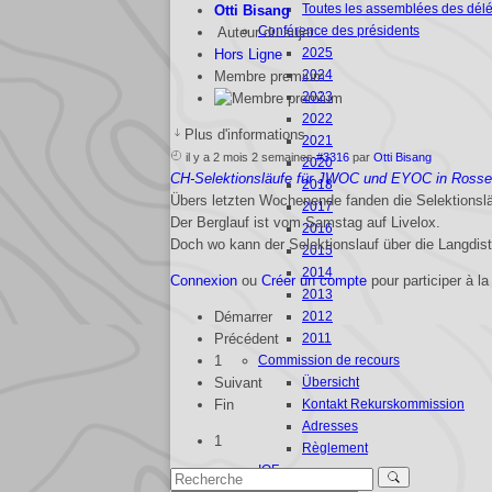
Toutes les assemblées des dél
Otti Bisang
Conférence des présidents
Auteur du sujet
2025
Hors Ligne
2024
Membre premium
2023
2022
Plus d'informations
2021
il y a 2 mois 2 semaines
#3316
par
Otti Bisang
2020
CH-Selektionsläufe für JWOC und EYOC in Rosset 
2018
Übers letzten Wochenende fanden die Selektionsl
2017
Der Berglauf ist vom Samstag auf Livelox.
2016
Doch wo kann der Selektionslauf über die Langdi
2015
2014
Connexion
ou
Créer un compte
pour participer à la
2013
Démarrer
2012
Précédent
2011
1
Commission de recours
Suivant
Übersicht
Fin
Kontakt Rekurskommission
Adresses
1
Règlement
IOF