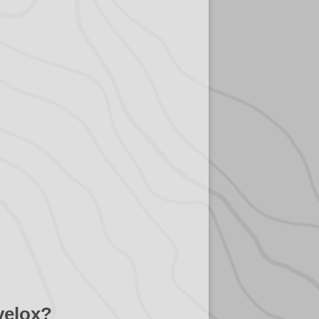
velox?