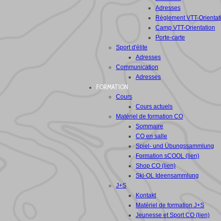
Adresses
Règlement VTT-Orientat
Camp VTT-Orientation
Porte-carte
Sport d'élite
Adresses
Communication
Adresses
FORMATION
Cours
Cours actuels
Matériel de formation CO
Sommaire
CO en salle
Spiel- und Übungssammlung
Formation sCOOL (lien)
Shop CO (lien)
Ski-OL Ideensammlung
J+S
Kontakt
Matériel de formation J+S
Jeunesse et Sport CO (lien)