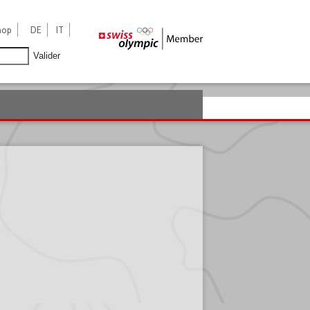
hop
DE
IT
Valider