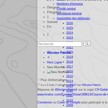
Membres d'honneur
Démarrer
Comité central
Précédent
Secrétariat général
1
Assemblée des délégués
Suivant
2026
Fin
2025
2024
1
2023
2022
2021
2020
Würsten Patrick
2019
2018
Hors Ligne
2017
New Member
2016
2015
Plus d'informations
2014
il y a 2 mois 2 semaines
#3317
par
Würsten Patrick
2013
Réponse de
Würsten Patrick
sur le sujet
CH-Selek
2012
www.livelox.com/Events/Show/189613/Course-de-s
2011
2010
Connexion
ou
Créer un compte
pour participer à la
2009