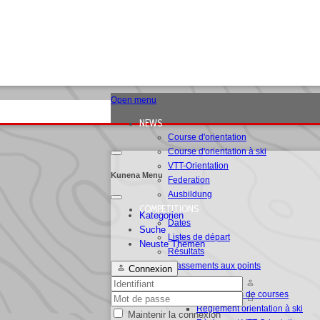
Open menu
NEWS
Course d'orientation
Course d'orientation à ski
VTT-Orientation
Kunena Menu
Federation
Ausbildung
COMPETITIONS
Kategorien
Dates
Suche
Listes de départ
Neuste Themen
Résultats
Classements aux points
Connexion
RC
Règlements de courses
Règlement orientation à ski
Maintenir la connexion