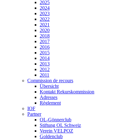
2025
2024
2023
2022
2021
2020
2018
2017
2016
2015
2014
2013
2012
2011
Commission de recours
Übersicht
Kontakt Rekurskommission
Adresses
Règlement
IOF
Partner
OL-Gönnerclub
Stiftung OL Schweiz
Verein VELPOZ
Goldenclub