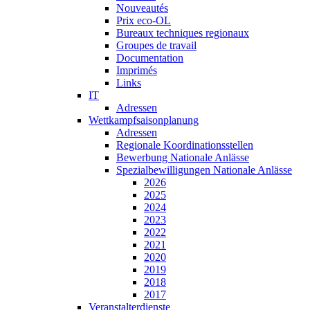
Nouveautés
Prix eco-OL
Bureaux techniques regionaux
Groupes de travail
Documentation
Imprimés
Links
IT
Adressen
Wettkampfsaisonplanung
Adressen
Regionale Koordinationsstellen
Bewerbung Nationale Anlässe
Spezialbewilligungen Nationale Anlässe
2026
2025
2024
2023
2022
2021
2020
2019
2018
2017
Veranstalterdienste