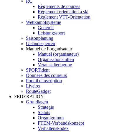
RC
Règlements de courses
Règlement orientation à ski
Règlement VTT-Orientation
Wettkampfsysteme
Generell
Leistungssport
Saisonplanung
Geländesperren
Manuel de l’organisateur
Manuel (organisateur)
Organisationshilfen
Veranstaltertagung
SPORTident
Données des coureurs
Portail d'inscription
Livelox
RouteGadget
FEDERATION
Grundlagen
Strategie
Statuts
Organigramm
FTEM-Verbandskonzept
Verhaltenskodex