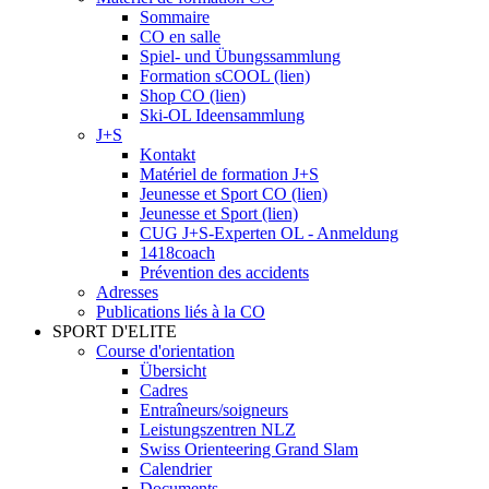
Sommaire
CO en salle
Spiel- und Übungssammlung
Formation sCOOL (lien)
Shop CO (lien)
Ski-OL Ideensammlung
J+S
Kontakt
Matériel de formation J+S
Jeunesse et Sport CO (lien)
Jeunesse et Sport (lien)
CUG J+S-Experten OL - Anmeldung
1418coach
Prévention des accidents
Adresses
Publications liés à la CO
SPORT D'ELITE
Course d'orientation
Übersicht
Cadres
Entraîneurs/soigneurs
Leistungszentren NLZ
Swiss Orienteering Grand Slam
Calendrier
Documents