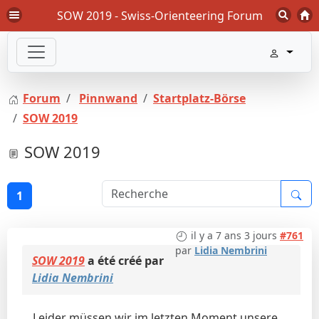
SOW 2019 - Swiss-Orienteering Forum
Forum
Pinnwand
Startplatz-Börse
SOW 2019
SOW 2019
1
il y a 7 ans 3 jours
#761
par
Lidia Nembrini
SOW 2019
a été créé par
Lidia Nembrini
Leider müssen wir im letzten Moment unsere