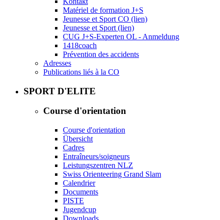
Kontakt
Matériel de formation J+S
Jeunesse et Sport CO (lien)
Jeunesse et Sport (lien)
CUG J+S-Experten OL - Anmeldung
1418coach
Prévention des accidents
Adresses
Publications liés à la CO
SPORT D'ELITE
Course d'orientation
Course d'orientation
Übersicht
Cadres
Entraîneurs/soigneurs
Leistungszentren NLZ
Swiss Orienteering Grand Slam
Calendrier
Documents
PISTE
Jugendcup
Downloads