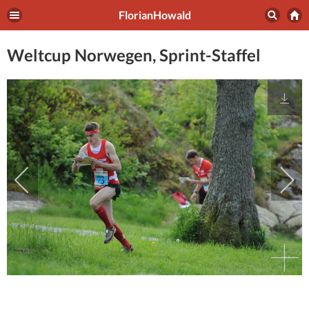
FlorianHowald
Weltcup Norwegen, Sprint-Staffel