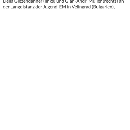
Delia Giezendanner (links) und Gian-Andri Müller (rechts) an
der Langdistanz der Jugend-EM in Velingrad (Bulgarien),
07.02.2018 (Foto Christian Aebersold)