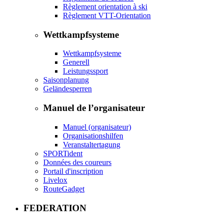
Règlement orientation à ski
Règlement VTT-Orientation
Wettkampfsysteme
Wettkampfsysteme
Generell
Leistungssport
Saisonplanung
Geländesperren
Manuel de l’organisateur
Manuel (organisateur)
Organisationshilfen
Veranstaltertagung
SPORTident
Données des coureurs
Portail d'inscription
Livelox
RouteGadget
FEDERATION