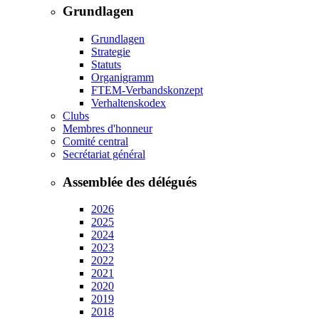
Grundlagen
Grundlagen
Strategie
Statuts
Organigramm
FTEM-Verbandskonzept
Verhaltenskodex
Clubs
Membres d'honneur
Comité central
Secrétariat général
Assemblée des délégués
2026
2025
2024
2023
2022
2021
2020
2019
2018