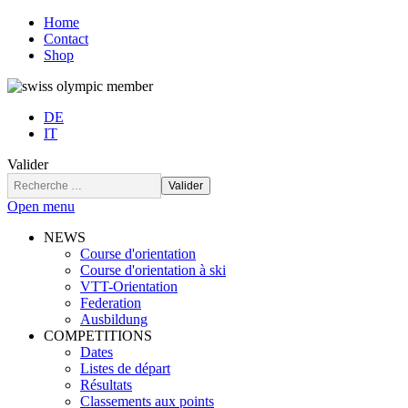
Home
Contact
Shop
DE
IT
Valider
Valider
Open menu
NEWS
Course d'orientation
Course d'orientation à ski
VTT-Orientation
Federation
Ausbildung
COMPETITIONS
Dates
Listes de départ
Résultats
Classements aux points