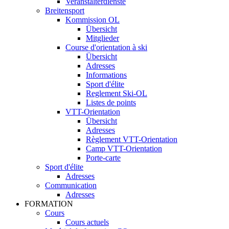
Veranstalterdienste
Breitensport
Kommission OL
Übersicht
Mitglieder
Course d'orientation à ski
Übersicht
Adresses
Informations
Sport d'élite
Reglement Ski-OL
Listes de points
VTT-Orientation
Übersicht
Adresses
Règlement VTT-Orientation
Camp VTT-Orientation
Porte-carte
Sport d'élite
Adresses
Communication
Adresses
FORMATION
Cours
Cours actuels