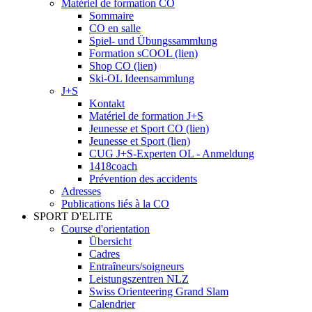
Matériel de formation CO
Sommaire
CO en salle
Spiel- und Übungssammlung
Formation sCOOL (lien)
Shop CO (lien)
Ski-OL Ideensammlung
J+S
Kontakt
Matériel de formation J+S
Jeunesse et Sport CO (lien)
Jeunesse et Sport (lien)
CUG J+S-Experten OL - Anmeldung
1418coach
Prévention des accidents
Adresses
Publications liés à la CO
SPORT D'ELITE
Course d'orientation
Übersicht
Cadres
Entraîneurs/soigneurs
Leistungszentren NLZ
Swiss Orienteering Grand Slam
Calendrier