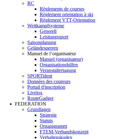
RC
Règlements de courses
Règlement orientation à ski
Règlement VTT-Orientation
Wettkampfsysteme
Generell
Leistungssport
Saisonplanung
Geländesperren
Manuel de l’organisateur
Manuel (organisateur)
Organisationshilfen
Veranstaltertagung
SPORTident
Données des coureurs
Portail d'inscription
Livelox
RouteGadget
FEDERATION
Grundlagen
Strategie
Statuts
Organigramm
FTEM-Verbandskonzept
Verhaltenskodex