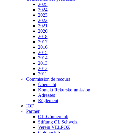
2025
2024
2023
2022
2021
2020
2018
2017
2016
2015
2014
2013
2012
2011
Commission de recours
Übersicht
Kontakt Rekurskommission
Adresses
Règlement
IOF
Partner
OL-Gönnerclub
Stiftung OL Schweiz
Verein VELPOZ
Goldenclub