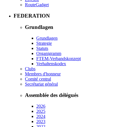
RouteGadget
FEDERATION
Grundlagen
Grundlagen
Strategie
Statuts
Organigramm
FTEM-Verbandskonzept
Verhaltenskodex
Clubs
Membres d'honneur
Comité central
Secrétariat général
Assemblée des délégués
2026
2025
2024
2023
2022