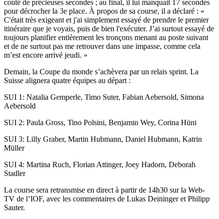
coûté de précieuses secondes ; au final, il lui manquait 17 secondes
pour décrocher la 3e place. À propos de sa course, il a déclaré : «
C'était très exigeant et j'ai simplement essayé de prendre le premier
itinéraire que je voyais, puis de bien l'exécuter. J’ai surtout essayé de
toujours planifier entièrement les tronçons menant au poste suivant
et de ne surtout pas me retrouver dans une impasse, comme cela
m’est encore arrivé jeudi. »
Demain, la Coupe du monde s’achèvera par un relais sprint. La
Suisse alignera quatre équipes au départ :
SUI 1: Natalia Gemperle, Timo Suter, Fabian Aebersold, Simona
Aebersold
SUI 2: Paula Gross, Tino Polsini, Benjamin Wey, Corina Hüni
SUI 3: Lilly Graber, Martin Hubmann, Daniel Hubmann, Katrin
Müller
SUI 4: Martina Ruch, Florian Attinger, Joey Hadorn, Deborah
Stadler
La course sera retransmise en direct à partir de 14h30 sur la Web-
TV de l’IOF, avec les commentaires de Lukas Deininger et Philipp
Sauter.