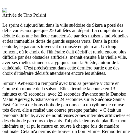
Arrivée de Tino Polsini
Le sprint d'aujourd'hui dans la ville suédoise de Skara a posé des
défis variés aux quelque 250 athlètes au départ. La compétition a
débuté dans une banlieue caractérisée par des maisons individuelles
et des immeubles dotés de grands espaces verts. Dans la partie
centrale, le parcours traversait un musée en plein air. Un long
tronçon, où le choix de l'itinéraire était décisif et rendu encore plus
difficile par des obstacles artificiels, menait ensuite à la vieille ville,
avec ses ruelles sinueuses atypiques pour la Suède, autour de la
cathédrale. C'est précisément dans cette dernière partie que des
choix d'itinéraire décisifs attendaient encore les athlètes.
Simona Aebersold a remporté avec brio sa première victoire en
Coupe du monde de la saison. Elle a terminé la course en 13
minutes et 42 secondes, avec 22 secondes d'avance sur la Danoise
Malin Agervig Kristiansson et 24 secondes sur la Suédoise Sanna
Fast. Grâce à de bons choix de parcours et à un rythme de course
très élevé, elle a réalisé une course presque parfaite. « C'était un
parcours difficile, avec de nombreuses zones interdites artificielles et
des choix de parcours exigeants. J'ai pris le temps de planifier mon
itinéraire et j'ai pu le mettre en œuvre à chaque fois de manière
optimale. Cela m'a permis de trouver un bon rythme. Remporter une