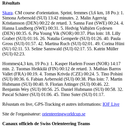
Résultats
Skara
. CM course d'orientation. Sprint, femmes (3,6 km, 18 Po.): 1.
Simona Aebersold (SUI) 13:42 minutes. 2. Malin Agervig
Kristiansson (DEN) 00:22 de retard. 3. Sanna Fast (SWE) 00:24. 4.
Hanna Lundberg (SWE) 00:31. 5. Hedvig Valbjörn Gydesen
(DEN) 00:35. 6. Pia Young Vik (NOR) 00:37. Plus loin: 18. Lilly
Graber (SUI) 01:16. 26. Natalia Gemperle (SUI) 01:26. 40. Paula
Gross (SUI) 01:57. 42. Martina Ruch (SUI) 02:01. 49. Corina Hüni
(SU) 02:11. 53. Seline Sannwald (SUI) 02:17. 55. Katrin Müller
(SUI) 02:23.
Hommes(4,3 km, 19 Po.): 1. Kasper Harlem Fosser (NOR) 14:17
min. 2. Tuomas Heikkilä (FIN) 00:12 de retard. 3. Mathias Barros
Vallet (FRA) 00:19. 4. Tomas Krivda (CZE) 00:24. 5. Tino Polsini
(SUI) 00:36. 6. Fabian Aebersold (SUI) 00:38. Plus loin: 7. Martin
Hubmann (SUI) 00:40. 9. Florian Attinger (SUI) 00:46. 22.
Benjamin Wey (SUI) 00:56. 25. Daniel Hubmann (SUI) 00:58. 32.
Pascal Schärer (SUI) 01:06. 45. Timo Suter (SUI) 01:17.
Résustats en live, GPS-Tracking et autres informations:
IOF Live
Site de l'organisateur:
orienteeringworldcup.se
Canaux officiels de Swiss Orienteering Teams