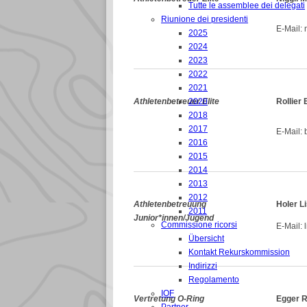
Tutte le assemblee dei delegati
Riunione dei presidenti
E-Mail: m
2025
2024
2023
2022
2021
Athletenbetreuer Elite
2020
Rollier 
2018
2017
E-Mail: b
2016
2015
2014
2013
2012
Athletenbetreuung
Holer L
2011
Junior*innen/Jugend
Commissione ricorsi
E-Mail: l
Übersicht
Kontakt Rekurskommission
Indirizzi
Regolamento
IOF
Vertretung O-Ring
Egger R