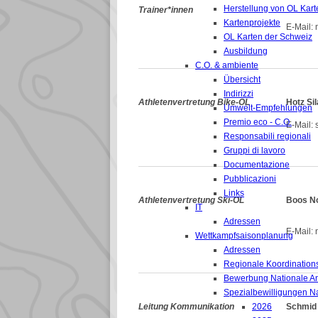
Herstellung von OL Kart
Trainer*innen
Kartenprojekte
E-Mail: 
OL Karten der Schweiz
Ausbildung
C.O. & ambiente
Übersicht
Indirizzi
Athletenvertretung Bike-OL
Hotz Si
Umwelt-Empfehlungen
Premio eco - C.O.
E-Mail: s
Responsabili regionali
Gruppi di lavoro
Documentazione
Pubblicazioni
Links
Athletenvertretung Ski-OL
Boos N
IT
Adressen
E-Mail: 
Wettkampfsaisonplanung
Adressen
Regionale Koordinations
Bewerbung Nationale A
Spezialbewilligungen N
Leitung Kommunikation
2026
Schmid