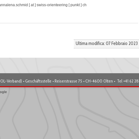
annalena.schmid [ at ] swiss-orienteering [ punkt ] ch
Ultima modifica: 07 Febbraio 2023
OL-Verband) • Geschäftsstelle • Reiserstrasse 75 • CH-4600 Olten • Tel +41 62 2
ogle