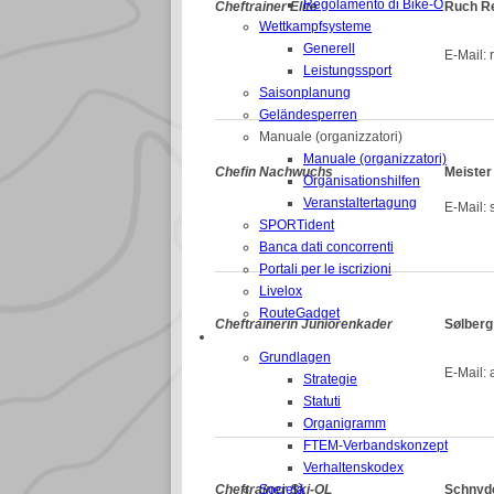
Regolamento di Bike-O
Cheftrainer Elite
Ruch R
Wettkampfsysteme
Generell
E-Mail: 
Leistungssport
Saisonplanung
Geländesperren
Manuale (organizzatori)
Manuale (organizzatori)
Chefin Nachwuchs
Meister
Organisationshilfen
Veranstaltertagung
E-Mail: 
SPORTident
Banca dati concorrenti
Portali per le iscrizioni
Livelox
RouteGadget
Cheftrainerin Juniorenkader
Sølberg
FEDERAZIONE
Grundlagen
E-Mail: 
Strategie
Statuti
Organigramm
FTEM-Verbandskonzept
Verhaltenskodex
Cheftrainer Ski-OL
Società
Schnyd