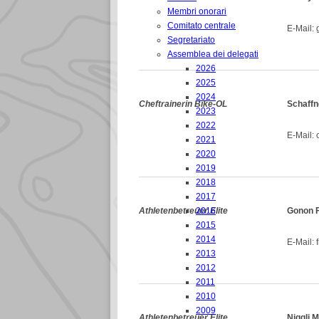
Membri onorari
Comitato centrale
E-Mail: 
Segretariato
Assemblea dei delegati
2026
2025
2024
Cheftrainerin Bike-OL
Schaffn
2023
2022
E-Mail: c
2021
2020
2019
2018
2017
Athletenbetreuer Elite
2016
Gonon F
2015
2014
E-Mail: 
2013
2012
2011
2010
2009
Athletenbetreuer Elite
Niggli M