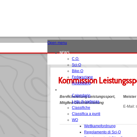
Open menu
NEWS
C.O.
Sci-O
Bike-O
Federazione
Kommission Leistungsspo
Ausbildung
GARE
Calendario
Bereichsleitung Leistungssport,
Meister
Liste di partenza
Mitglied Geschäftsleitung
E-Mail: 
Classifiche
Classifica a punti
WO
Wettkampfordnung
Regolamento di Sci-O