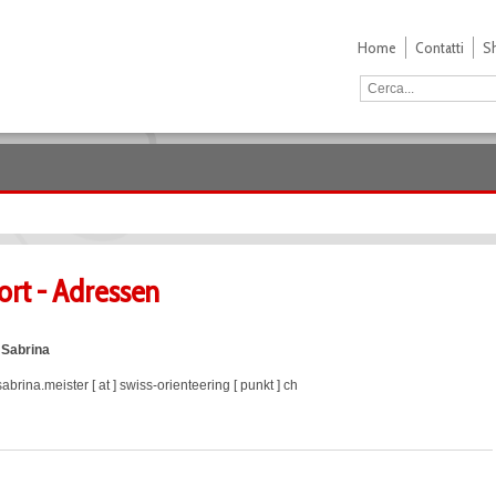
Home
Contatti
S
rt - Adressen
 Sabrina
sabrina.meister [ at ] swiss-orienteering [ punkt ] ch