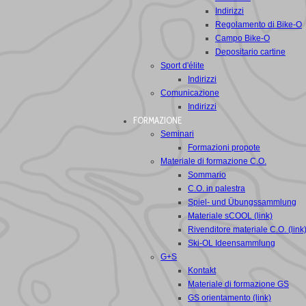
Indirizzi
Regolamento di Bike-O
Campo Bike-O
Depositario cartine
Sport d'élite
Indirizzi
Comunicazione
Indirizzi
FORMAZIONE
Seminari
Formazioni propote
Materiale di formazione C.O.
Sommario
C.O. in palestra
Spiel- und Übungssammlung
Materiale sCOOL (link)
Rivenditore materiale C.O. (link
Ski-OL Ideensammlung
G+S
Kontakt
Materiale di formazione GS
GS orientamento (link)