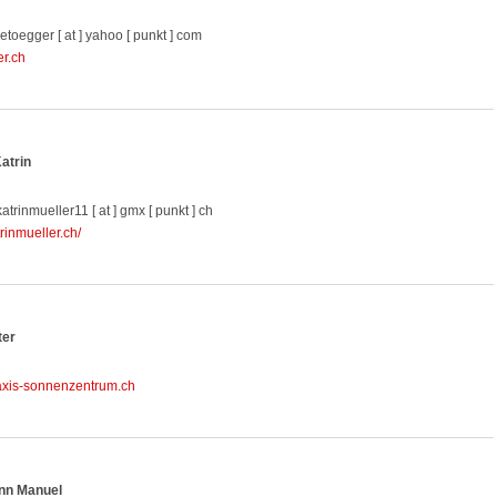
retoegger [ at ] yahoo [ punkt ] com
er.ch
atrin
katrinmueller11 [ at ] gmx [ punkt ] ch
inmueller.ch/
ter
xis-sonnenzentrum.ch
nn Manuel