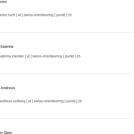
emo
remo.ruch [ at ] swiss-orienteering [ punkt ] ch
 Sabrina
sabrina.meister [ at ] swiss-orienteering [ punkt ] ch
 Andreas
andreas.solberg [ at ] swiss-orienteering [ punkt ] ch
er Gion