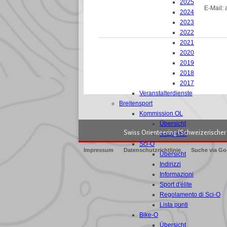
2025
E-Mail: 
2024
2023
2022
2021
2020
2019
2018
2017
Veranstalterdienste
Breitensport
Kommission OL
Übersicht
Swiss Orienteering (Schweizerischer 
Mitglieder
Sci-O
Impressum
Datenschutzrichtlinie
Suche via Go
Übersicht
Indirizzi
Informazioni
Sport d'élite
Regolamento di Sci-O
Lista punti
Bike-O
Übersicht