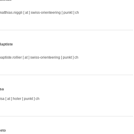
atthias.niggli [ at ] swiss-orienteering [ punkt ] ch
Baptiste
aptiste.rollier [ at ] swiss-orienteering [ punkt ] ch
isa
isa [ at ] holer [ punkt ] ch
eto