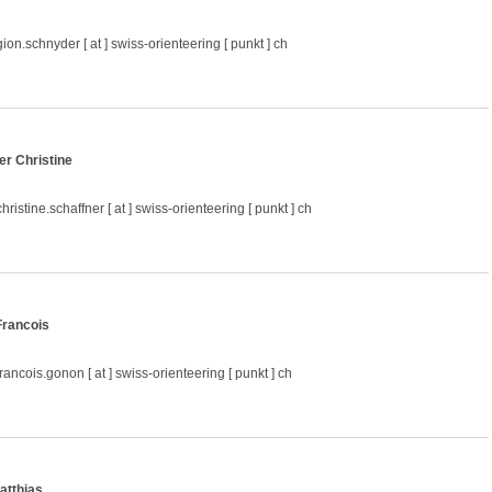
gion.schnyder [ at ] swiss-orienteering [ punkt ] ch
er Christine
hristine.schaffner [ at ] swiss-orienteering [ punkt ] ch
rancois
francois.gonon [ at ] swiss-orienteering [ punkt ] ch
atthias