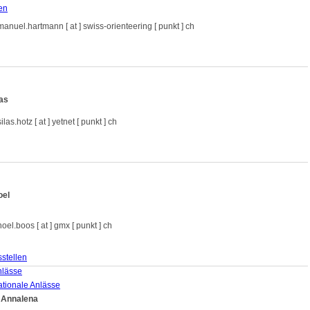
en
manuel.hartmann [ at ] swiss-orienteering [ punkt ] ch
las
ilas.hotz [ at ] yetnet [ punkt ] ch
oel
noel.boos [ at ] gmx [ punkt ] ch
stellen
nlässe
ationale Anlässe
 Annalena