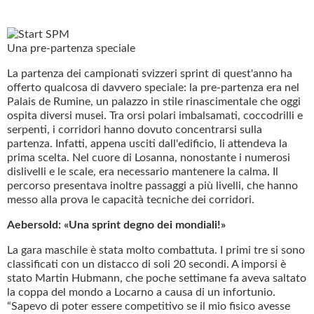
Una pre-partenza speciale
La partenza dei campionati svizzeri sprint di quest'anno ha
offerto qualcosa di davvero speciale: la pre-partenza era nel
Palais de Rumine, un palazzo in stile rinascimentale che oggi
ospita diversi musei. Tra orsi polari imbalsamati, coccodrilli e
serpenti, i corridori hanno dovuto concentrarsi sulla
partenza. Infatti, appena usciti dall'edificio, li attendeva la
prima scelta. Nel cuore di Losanna, nonostante i numerosi
dislivelli e le scale, era necessario mantenere la calma. Il
percorso presentava inoltre passaggi a più livelli, che hanno
messo alla prova le capacità tecniche dei corridori.
Aebersold: «Una sprint degno dei mondiali!»
La gara maschile è stata molto combattuta. I primi tre si sono
classificati con un distacco di soli 20 secondi. A imporsi è
stato Martin Hubmann, che poche settimane fa aveva saltato
la coppa del mondo a Locarno a causa di un infortunio.
“Sapevo di poter essere competitivo se il mio fisico avesse