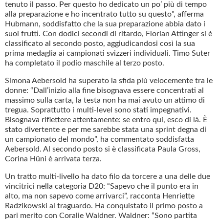
tenuto il passo. Per questo ho dedicato un po’ più di tempo
alla preparazione e ho incentrato tutto su questo”, afferma
Hubmann, soddisfatto che la sua preparazione abbia dato i
suoi frutti. Con dodici secondi di ritardo, Florian Attinger si è
classificato al secondo posto, aggiudicandosi così la sua
prima medaglia ai campionati svizzeri individuali. Timo Suter
ha completato il podio maschile al terzo posto.
Simona Aebersold ha superato la sfida più velocemente tra le
donne: “Dall’inizio alla fine bisognava essere concentrati al
massimo sulla carta, la testa non ha mai avuto un attimo di
tregua. Soprattutto i multi-level sono stati impegnativi.
Bisognava riflettere attentamente: se entro qui, esco di là. È
stato divertente e per me sarebbe stata una sprint degna di
un campionato del mondo”, ha commentato soddisfatta
Aebersold. Al secondo posto si è classificata Paula Gross,
Corina Hüni è arrivata terza.
Un tratto multi-livello ha dato filo da torcere a una delle due
vincitrici nella categoria D20: “Sapevo che il punto era in
alto, ma non sapevo come arrivarci”, racconta Henriette
Radzikowski al traguardo. Ha conquistato il primo posto a
pari merito con Coralie Waldner. Waldner: “Sono partita