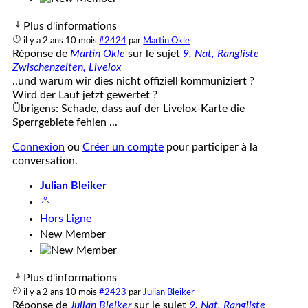
Plus d'informations
il y a 2 ans 10 mois
#2424
par
Martin Okle
Réponse de
Martin Okle
sur le sujet
9. Nat, Rangliste
Zwischenzeiten, Livelox
..und warum wir dies nicht offiziell kommuniziert ?
Wird der Lauf jetzt gewertet ?
Übrigens: Schade, dass auf der Livelox-Karte die
Sperrgebiete fehlen ...
Connexion
ou
Créer un compte
pour participer à la
conversation.
Julian Bleiker
Hors Ligne
New Member
Plus d'informations
il y a 2 ans 10 mois
#2423
par
Julian Bleiker
Réponse de
Julian Bleiker
sur le sujet
9. Nat, Rangliste