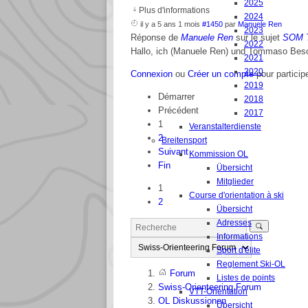
2025
Plus d'informations
2024
il y a 5 ans 1 mois
#1450
par
Manuele Ren
2023
Réponse de
Manuele Ren
sur le sujet
SOM T
2022
Hallo, ich (Manuele Ren) und Tommaso Beso
2021
2020
Connexion
ou
Créer un compte
pour particip
2019
Démarrer
2018
Précédent
2017
1
Veranstalterdienste
2
Breitensport
Suivant
Kommission OL
Fin
Übersicht
Mitglieder
1
Course d'orientation à ski
2
Übersicht
Adresses
Informations
Sport d'élite
Reglement Ski-OL
Forum
Listes de points
Swiss-Orienteering Forum
VTT-Orientation
OL Diskussionen
Übersicht