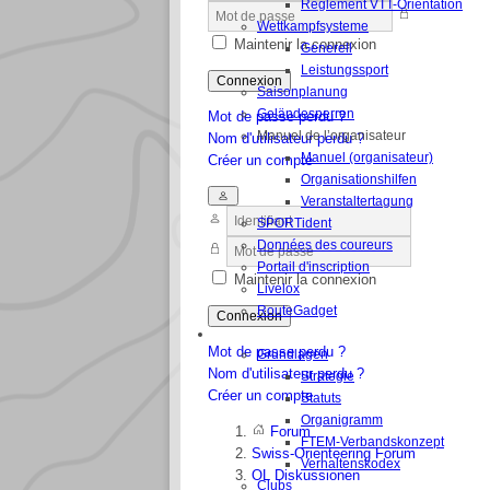
Règlement VTT-Orientation
Wettkampfsysteme
Maintenir la connexion
Generell
Leistungssport
Connexion
Saisonplanung
Geländesperren
Mot de passe perdu ?
Manuel de l’organisateur
Nom d'utilisateur perdu ?
Manuel (organisateur)
Créer un compte
Organisationshilfen
Veranstaltertagung
SPORTident
Données des coureurs
Portail d'inscription
Maintenir la connexion
Livelox
RouteGadget
Connexion
FEDERATION
Mot de passe perdu ?
Grundlagen
Nom d'utilisateur perdu ?
Strategie
Créer un compte
Statuts
Organigramm
Forum
FTEM-Verbandskonzept
Swiss-Orienteering Forum
Verhaltenskodex
OL Diskussionen
Clubs