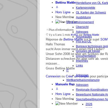
Bettina Mattle
Herstellung von OL Kart
Kartenprojekte
Hors Ligne
OL Karten der Schweiz
New Member
Ausbildung
CO & environnement
Übersicht
Plus d'informations
Adresses
il y a 5 ans 1 mois
#1451
par
Bettina Mattle
Nouveautés
Réponse de
Bettina Mattle
sur le sujet
SOM 
Prix eco-OL
Hallo Thomas
Bureaux techniques reg
sucht Aron immer noch einen H14 Läufer?
Groupes de travail
Unser Sohn 2008 ist eher am Schluss der Ra
Documentation
Distanzen schrecken ihn aber sehr ab. vers
Imprimés
müssen...
Links
Gruss Bettina Mattle
IT
Adressen
Connexion
ou
Créer un compte
pour particip
Wettkampfsaisonplanung
Manuele Ren
Adressen
Regionale Koordinations
Hors Ligne
Bewerbung Nationale A
New Member
Spezialbewilligungen N
2026