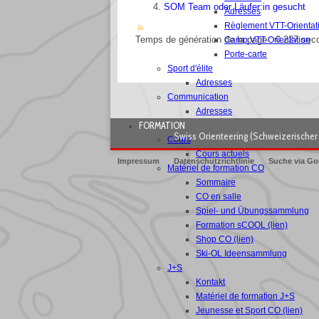
SOM Team oder Läufer:in gesucht
Adresses
Règlement VTT-Orientat
Temps de génération de la page : 0.227 se
Camp VTT-Orientation
Porte-carte
Sport d'élite
Adresses
Communication
Adresses
FORMATION
Swiss Orienteering (Schweizerischer 
Cours
Cours actuels
Impressum
Datenschutzrichtlinie
Suche via Go
Matériel de formation CO
Sommaire
CO en salle
Spiel- und Übungssammlung
Formation sCOOL (lien)
Shop CO (lien)
Ski-OL Ideensammlung
J+S
Kontakt
Matériel de formation J+S
Jeunesse et Sport CO (lien)