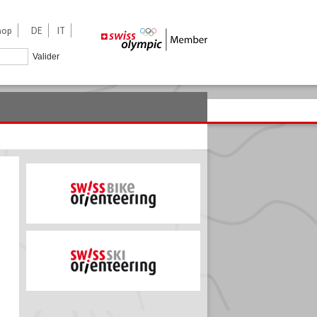
hop
DE
IT
Valider