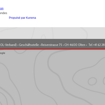
ion
condes
Propulsé par
Kunena
OL-Verband) • Geschäftsstelle • Reiserstrasse 75 • CH-4600 Olten • Tel +41 62 2
ogle