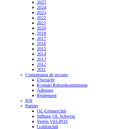
2025
2024
2023
2022
2021
2020
2018
2017
2016
2015
2014
2013
2012
2011
Commission de recours
Übersicht
Kontakt Rekurskommission
Adresses
Règlement
IOF
Partner
OL-Gönnerclub
Stiftung OL Schweiz
Verein VELPOZ
Goldenclub