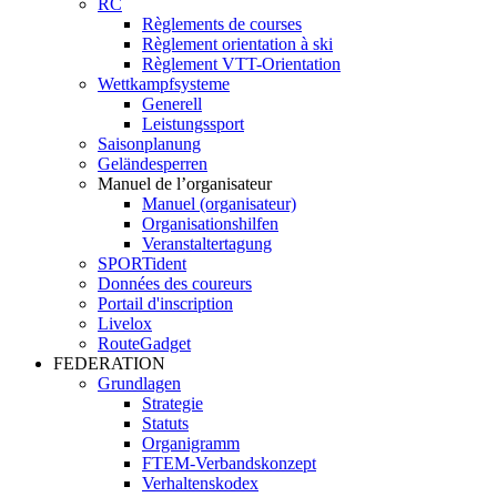
RC
Règlements de courses
Règlement orientation à ski
Règlement VTT-Orientation
Wettkampfsysteme
Generell
Leistungssport
Saisonplanung
Geländesperren
Manuel de l’organisateur
Manuel (organisateur)
Organisationshilfen
Veranstaltertagung
SPORTident
Données des coureurs
Portail d'inscription
Livelox
RouteGadget
FEDERATION
Grundlagen
Strategie
Statuts
Organigramm
FTEM-Verbandskonzept
Verhaltenskodex