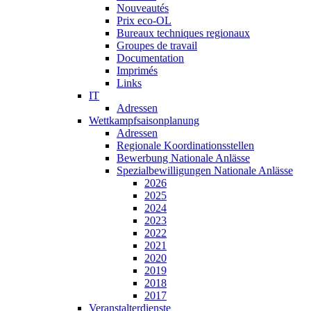
Nouveautés
Prix eco-OL
Bureaux techniques regionaux
Groupes de travail
Documentation
Imprimés
Links
IT
Adressen
Wettkampfsaisonplanung
Adressen
Regionale Koordinationsstellen
Bewerbung Nationale Anlässe
Spezialbewilligungen Nationale Anlässe
2026
2025
2024
2023
2022
2021
2020
2019
2018
2017
Veranstalterdienste