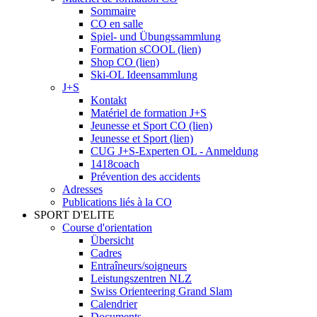
Sommaire
CO en salle
Spiel- und Übungssammlung
Formation sCOOL (lien)
Shop CO (lien)
Ski-OL Ideensammlung
J+S
Kontakt
Matériel de formation J+S
Jeunesse et Sport CO (lien)
Jeunesse et Sport (lien)
CUG J+S-Experten OL - Anmeldung
1418coach
Prévention des accidents
Adresses
Publications liés à la CO
SPORT D'ELITE
Course d'orientation
Übersicht
Cadres
Entraîneurs/soigneurs
Leistungszentren NLZ
Swiss Orienteering Grand Slam
Calendrier
Documents