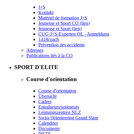
J+S
Kontakt
Matériel de formation J+S
Jeunesse et Sport CO (lien)
Jeunesse et Sport (lien)
CUG J+S-Experten OL - Anmeldung
1418coach
Prévention des accidents
Adresses
Publications liés à la CO
SPORT D'ELITE
Course d'orientation
Course d'orientation
Übersicht
Cadres
Entraîneurs/soigneurs
Leistungszentren NLZ
Swiss Orienteering Grand Slam
Calendrier
Documents
PISTE