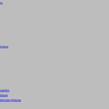
en
ionaux
stellen
nlässe
ationale Anlässe