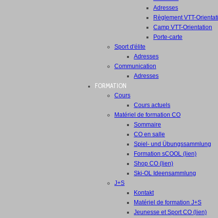
Adresses
Règlement VTT-Orientat
Camp VTT-Orientation
Porte-carte
Sport d'élite
Adresses
Communication
Adresses
FORMATION
Cours
Cours actuels
Matériel de formation CO
Sommaire
CO en salle
Spiel- und Übungssammlung
Formation sCOOL (lien)
Shop CO (lien)
Ski-OL Ideensammlung
J+S
Kontakt
Matériel de formation J+S
Jeunesse et Sport CO (lien)