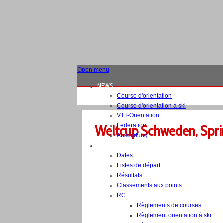
Open menu
NEWS
Course d'orientation
Course d'orientation à ski
VTT-Orientation
Federation
Weltcup Schweden, Spri
Ausbildung
COMPETITIONS
Dates
Listes de départ
Résultats
Classements aux points
RC
Règlements de courses
Règlement orientation à ski