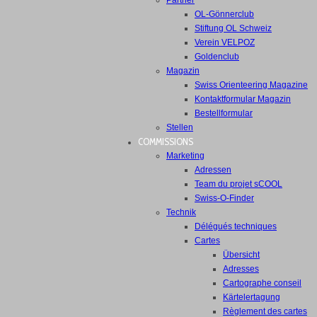
Partner
OL-Gönnerclub
Stiftung OL Schweiz
Verein VELPOZ
Goldenclub
Magazin
Swiss Orienteering Magazine
Kontaktformular Magazin
Bestellformular
Stellen
COMMISSIONS
Marketing
Adressen
Team du projet sCOOL
Swiss-O-Finder
Technik
Délégués techniques
Cartes
Übersicht
Adresses
Cartographe conseil
Kärtelertagung
Règlement des cartes