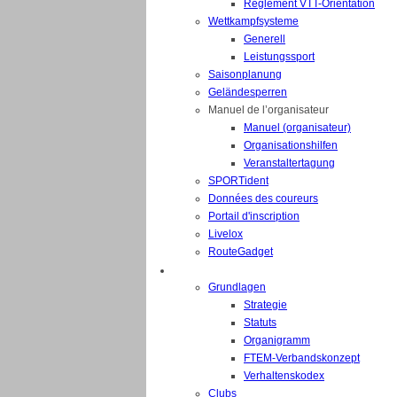
Règlement VTT-Orientation
Wettkampfsysteme
Generell
Leistungssport
Saisonplanung
Geländesperren
Manuel de l’organisateur
Manuel (organisateur)
Organisationshilfen
Veranstaltertagung
SPORTident
Données des coureurs
Portail d'inscription
Livelox
RouteGadget
FEDERATION
Grundlagen
Strategie
Statuts
Organigramm
FTEM-Verbandskonzept
Verhaltenskodex
Clubs