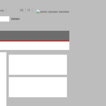
hop
DE
IT
Valider