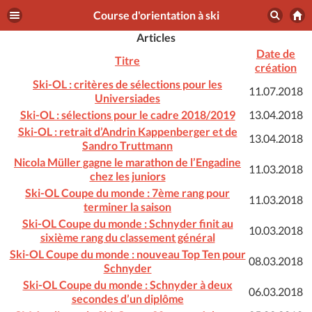
Course d'orientation à ski
Articles
Date de
Titre
création
Ski-OL : critères de sélections pour les
11.07.2018
Universiades
Ski-OL : sélections pour le cadre 2018/2019
13.04.2018
Ski-OL : retrait d’Andrin Kappenberger et de
13.04.2018
Sandro Truttmann
Nicola Müller gagne le marathon de l’Engadine
11.03.2018
chez les juniors
Ski-OL Coupe du monde : 7ème rang pour
11.03.2018
terminer la saison
Ski-OL Coupe du monde : Schnyder finit au
10.03.2018
sixième rang du classement général
Ski-OL Coupe du monde : nouveau Top Ten pour
08.03.2018
Schnyder
Ski-OL Coupe du monde : Schnyder à deux
06.03.2018
secondes d’un diplôme