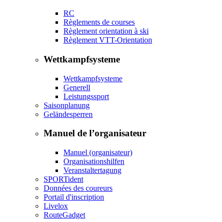
RC
Règlements de courses
Règlement orientation à ski
Règlement VTT-Orientation
Wettkampfsysteme
Wettkampfsysteme
Generell
Leistungssport
Saisonplanung
Geländesperren
Manuel de l’organisateur
Manuel (organisateur)
Organisationshilfen
Veranstaltertagung
SPORTident
Données des coureurs
Portail d'inscription
Livelox
RouteGadget