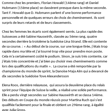
Comme chez les premiers, Florian Howald (14ème rang) et Daniel
Hubmann (15ème place) se classèrent presque dans la même seconde.
Tant F. Howald que D. Hubmann parlent d’une bonne performance
personnelle et de quelques erreurs de choix de cheminement. Ils sont
surpris de leurs retards et de leurs classements.
Chez les femmes les écarts sont également serrés. La plus rapide des
Suissesses a été Sabine Hauswirth, classée au 5ème rang, quatre
secondes derrière la troisième la Suédoise Lina Strand. Elle est contente
de sa course. : «
Au début de la course, sur une longue tirée, j’étais trop
rapide dans ma tête et j’ai tourné trop vite pour prendre mon poste.
Cela m’a certainement coûté le podium. Sinon, je suis très contente, car
j’étais très concentrée et j’ai bien pu choisir mes cheminements comme
lors des qualifications du matin ». La course a été remportée par la
championne du monde de sprint, la Danoise Maja Alm qui a devancé de
dix secondes la Suédoise Tove Alexandersson
Elena Roos, dernière relayeuse, qui assura la deuxième place du relais
sprint pour l’équipe de Suisse la veille, a réalisé une solide performance.
Elle a perdu vingt secondes sur Sabine Hauswirth et se classa 14ème.
Des débuts en Coupe du monde réussis pour Martina Ruch qui s’est
qualifiée facilement pour la finale et obtient un 29ème rang, à égalité
avec Julia Gross.