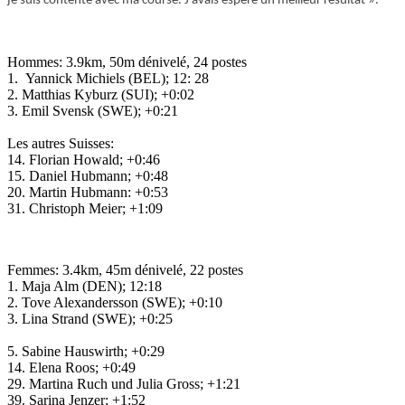
je suis contente avec ma course. J’avais espéré un meilleur résultat ».
Hommes: 3.9km, 50m dénivelé, 24 postes
1. Yannick Michiels (BEL); 12: 28
2. Matthias Kyburz (SUI); +0:02
3. Emil Svensk (SWE); +0:21
Les autres Suisses:
14. Florian Howald; +0:46
15. Daniel Hubmann; +0:48
20. Martin Hubmann: +0:53
31. Christoph Meier; +1:09
Femmes: 3.4km, 45m dénivelé, 22 postes
1. Maja Alm (DEN); 12:18
2. Tove Alexandersson (SWE); +0:10
3. Lina Strand (SWE); +0:25
5. Sabine Hauswirth; +0:29
14. Elena Roos; +0:49
29. Martina Ruch und Julia Gross; +1:21
39. Sarina Jenzer; +1:52