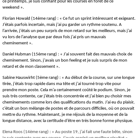
ce printemps, je suis confiant pour les courses en forêt de ce
weekend ».
Florian Howald (14ème rang) : « Ce fut un sprint intéressant et exigeant.
J’étais parfois incertain, mais j’ai pu garder un rythme soutenu. A
l’arrivée, j’étais un peu surpris de mon retard sur les meilleurs, mais j’ai
vu lors de l’analyse que par deux fois j’ai pris un mauvais
cheminement ».
Daniel Hubman (15ème rang) : « J’ai souvent fait des mauvais choix de
cheminement. Sinon, j’avais un bon feeling et je suis surpris de mon
retard et de mon classement ».
Sabine Hauswirht (5ème rang) : « Au début de la course, sur une longue
tirée, j’étais trop rapide dans ma tête et j’ai tourné trop vite pour
prendre mon poste. Cela m’a certainement coûté le podium. Sinon, je
suis très contente, car j’étais très concentrée et j’ai bien pu choisir mes
cheminements comme lors des qualifications du matin. J’ai eu du plaisir,
c’était un bon mélange de postes et de parcours difficiles, où on pouvait
mettre du rythme. Maintenant, je me réjouis de la moyenne et de la
longue distance, avec la certitude d’être en très bonne forme physique.
Elena Roos (14ème rang) : « Au poste 19, j’ai fait une faute bête, sinon