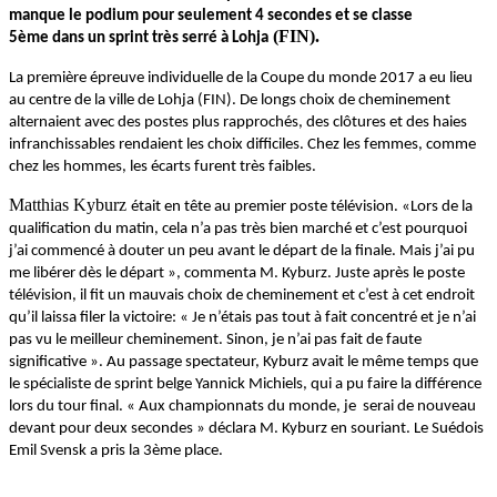
manque le podium pour seulement 4 secondes et se classe
(FIN).
5ème dans un sprint très serré à Lohja
La première épreuve individuelle de la Coupe du monde 2017 a eu lieu
au centre de la ville de Lohja (FIN). De longs choix de cheminement
alternaient avec des postes plus rapprochés, des clôtures et des haies
infranchissables rendaient les choix difficiles. Chez les femmes, comme
chez les hommes, les écarts furent très faibles.
Matthias Kyburz
était en tête au premier poste télévision. «
Lors de la
qualification du matin, cela n’a pas très bien marché et c’est pourquoi
j’ai commencé à douter un peu avant le départ de la finale. Mais j’ai pu
me libérer dès le départ », commenta M. Kyburz. Juste après le poste
télévision, il fit un mauvais choix de cheminement et c’est à cet endroit
qu’il laissa filer la victoire: « Je n’étais pas tout à fait concentré et je n’ai
pas vu le meilleur cheminement. Sinon, je n’ai pas fait de faute
significative ». Au passage spectateur, Kyburz avait le même temps que
le spécialiste de sprint belge Yannick Michiels, qui a pu faire la différence
lors du tour final. « Aux championnats du monde, je serai de nouveau
devant pour deux secondes » déclara M. Kyburz en souriant. Le Suédois
Emil Svensk a pris la 3ème place.