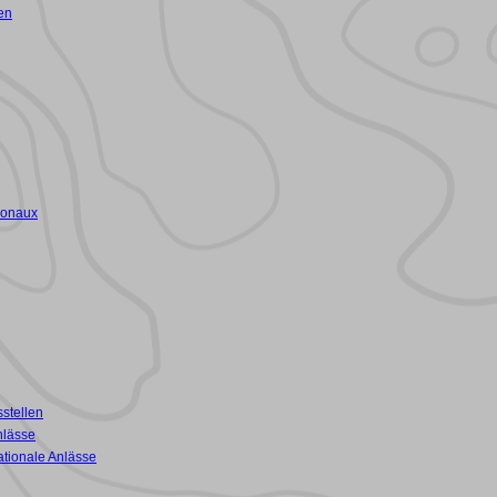
en
ionaux
stellen
nlässe
ationale Anlässe