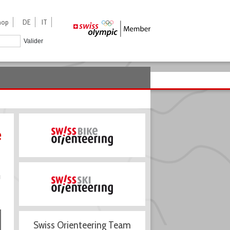
hop
DE
IT
Valider
e
u
Swiss Orienteering Team