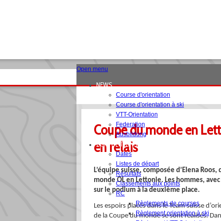
Open menu
NEWS
Course d'orientation
Course d'orientation à ski
VTT-Orientation
Federation
Coupe du monde en Letton
Ausbildung
en relais
COMPETITIONS
Dates
Listes de départ
L’équipe suisse, composée d’Elena Roos, d
Résultats
monde OL en Lettonie. Les hommes, avec 
Classements aux points
sur le podium à la deuxième place.
RC
Règlements de courses
Les espoirs placés dans le Team suisse d’or
Règlement orientation à ski
de la Coupe du monde se sont réalisés. Dans 