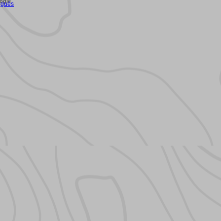
ogle
égués