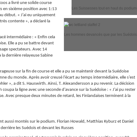
Roos a livré une solide course
Les Suissesses tout en haut du podium
lais en sixième position avec 1:13
 au début. « J’ai eu uniquement
très contente », a déclaré la
Les hommes devancés que par les Suédois
racé intermédiaire : « Enfin cela
oise. Elle a pu se battre devant
passage spectateurs. Avec 14
à la dernière relayeuse Sabine
geuse sur la fin de course et elle a pu se maintenir devant la Suédoise
ne du monde. Après avoir creusé l’écart au temps intermédiaire, elle s’est
ehler », a dit S. Hauswirth. Ainsi, T. Alexandersson a pu revenir. La décision
rth coupa la ligne avec une seconde d’avance sur la Suédoise : « J’ai pu rester
noise. Avec presque deux minutes de retard, les Finlandaises terminent à la
ont aussi montés sur le podium. Florian Howald, Matthias Kyburz et Daniel
errière les Suédois et devant les Russes