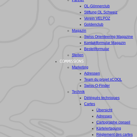
Partner
OL-Gönnerclub
Stiftung OL Schweiz
Verein VELPOZ
Goldenclub
Magazin
Swiss Orienteering Magazine
Kontaktformular Magazin
Bestellformular
Stellen
COMMISSIONS
Marketing
Adressen
Team du projet sCOOL
Swiss-O-Finder
Technik
Délégués techniques
Cartes
Übersicht
Adresses
Cartographe conseil
Kärtelertagung
Règlement des cartes