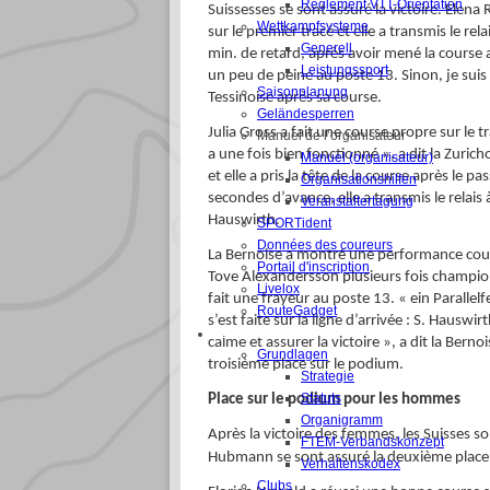
Règlement VTT-Orientation
Suissesses se sont assuré la victoire. Elena 
Wettkampfsysteme
sur le premier tracé et elle a transmis le re
Generell
min. de retard, après avoir mené la course
Leistungssport
un peu de peine au poste 13. Sinon, je suis 
Saisonplanung
Tessinoise après sa course.
Geländesperren
Julia Gross a fait une course propre sur le t
Manuel de l’organisateur
a une fois bien fonctionné », a dit la Zurich
Manuel (organisateur)
et elle a pris la tête de la course après le 
Organisationshilfen
secondes d’avance, elle a transmis le relais 
Veranstaltertagung
Hauswirth.
SPORTident
Données des coureurs
La Bernoise a montré une performance coura
Portail d'inscription
Tove Alexandersson plusieurs fois champion
Livelox
fait une frayeur au poste 13. « ein Parallelf
RouteGadget
s’est faite sur la ligne d’arrivée : S. Hauswi
FEDERATION
calme et assurer la victoire », a dit la Ber
Grundlagen
troisième place sur le podium.
Strategie
Statuts
Place sur le podium pour les hommes
Organigramm
Après la victoire des femmes, les Suisses s
FTEM-Verbandskonzept
Hubmann se sont assuré la deuxième place d
Verhaltenskodex
Clubs