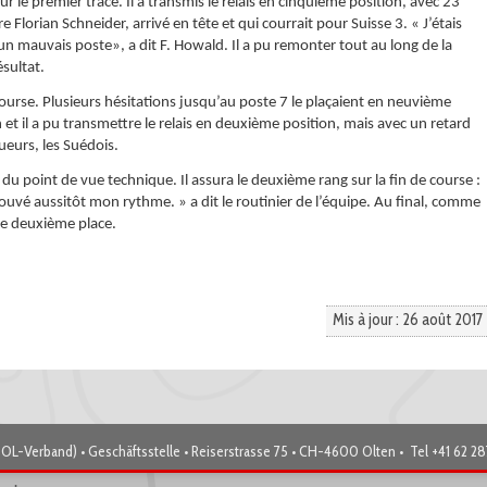
 le premier tracé. Il a transmis le relais en cinquième position, avec 23
 Florian Schneider, arrivé en tête et qui courrait pour Suisse 3. « J’étais
un mauvais poste», a dit F. Howald. Il a pu remonter tout au long de la
ésultat.
ourse. Plusieurs hésitations jusqu’au poste 7 le plaçaient en neuvième
fin et il a pu transmettre le relais en deuxième position, mais avec un retard
ueurs, les Suédois.
u point de vue technique. Il assura le deuxième rang sur la fin de course :
trouvé aussitôt mon rythme. » a dit le routinier de l’équipe. Au final, comme
tte deuxième place.
Mis à jour : 26 août 2017
OL-Verband) • Geschäftsstelle • Reiserstrasse 75 • CH-4600 Olten • Tel +41 62 2