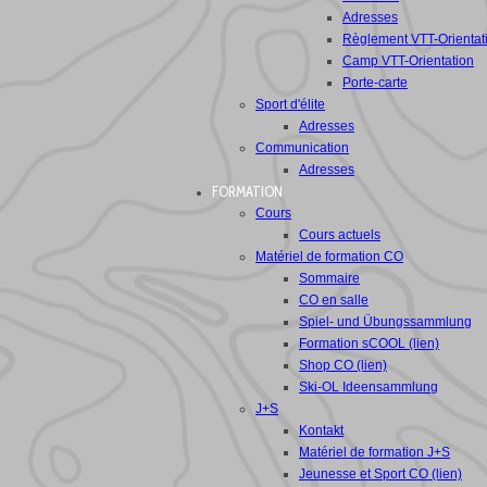
Adresses
Règlement VTT-Orientat
Camp VTT-Orientation
Porte-carte
Sport d'élite
Adresses
Communication
Adresses
FORMATION
Cours
Cours actuels
Matériel de formation CO
Sommaire
CO en salle
Spiel- und Übungssammlung
Formation sCOOL (lien)
Shop CO (lien)
Ski-OL Ideensammlung
J+S
Kontakt
Matériel de formation J+S
Jeunesse et Sport CO (lien)