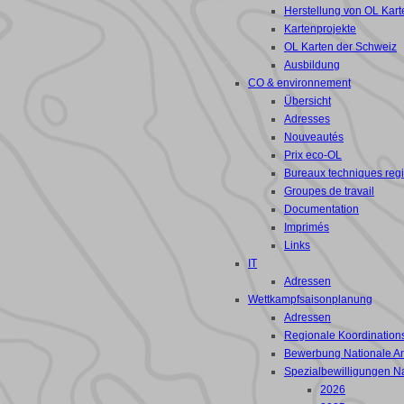
Herstellung von OL Kart
Kartenprojekte
OL Karten der Schweiz
Ausbildung
CO & environnement
Übersicht
Adresses
Nouveautés
Prix eco-OL
Bureaux techniques reg
Groupes de travail
Documentation
Imprimés
Links
IT
Adressen
Wettkampfsaisonplanung
Adressen
Regionale Koordinations
Bewerbung Nationale A
Spezialbewilligungen N
2026