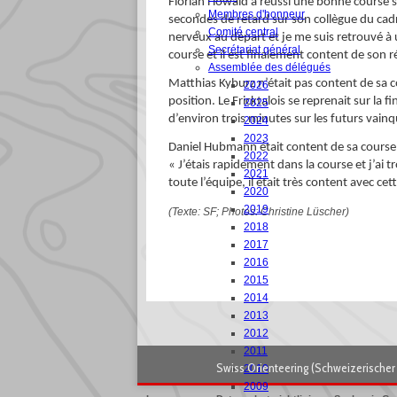
Florian Howald a réussi une bonne course sur
Membres d'honneur
secondes de retard sur son collègue du cadre
Comité central
nerveux au départ et je me suis retrouvé à 
Secrétariat général
course et il est finalement content de son r
Assemblée des délégués
Matthias Kyburz n’était pas content de sa c
2026
position. Le Fricktalois se reprenait sur la 
2025
d’environ trois minutes sur les futurs vainq
2024
2023
Daniel Hubmann était content de sa course d
2022
« J’étais rapidement dans la course et j’ai 
2021
toute l’équipe, il était très content avec ce
2020
2019
(Texte: SF; Photos: Christine Lüscher)
2018
2017
2016
2015
2014
2013
2012
2011
Swiss Orienteering (Schweizerischer 
2010
2009