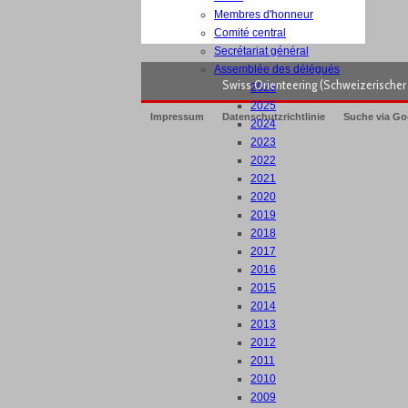
Membres d'honneur
Comité central
Secrétariat général
Assemblée des délégués
Swiss Orienteering (Schweizerischer 
2026
2025
Impressum
Datenschutzrichtlinie
Suche via Go
2024
2023
2022
2021
2020
2019
2018
2017
2016
2015
2014
2013
2012
2011
2010
2009