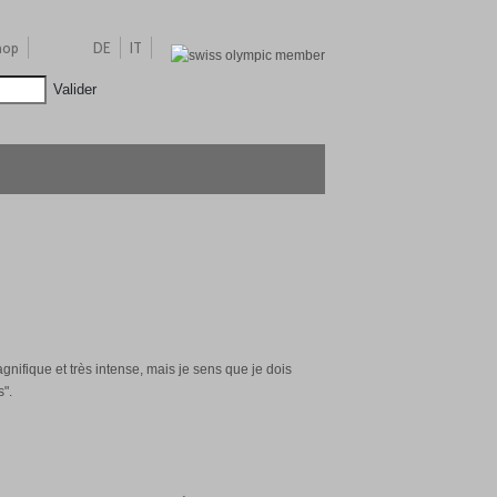
hop
DE
IT
Valider
agnifique et très intense, mais je sens que je dois
s".