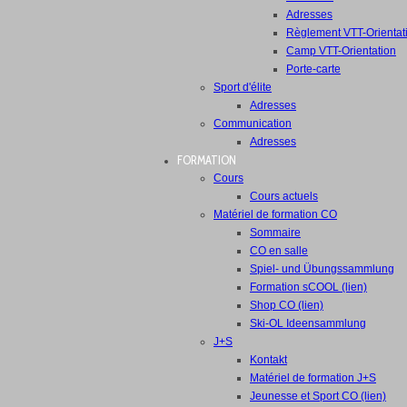
Adresses
Règlement VTT-Orientat
Camp VTT-Orientation
Porte-carte
Sport d'élite
Adresses
Communication
Adresses
FORMATION
Cours
Cours actuels
Matériel de formation CO
Sommaire
CO en salle
Spiel- und Übungssammlung
Formation sCOOL (lien)
Shop CO (lien)
Ski-OL Ideensammlung
J+S
Kontakt
Matériel de formation J+S
Jeunesse et Sport CO (lien)