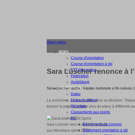
Open menu
NEWS
Course d'orientation
Course d'orientation à ski
Sara Lüscher renonce à l
VTT-Orientation
Federation
Ausbildung
COMPETITIONS
Sara Lüscher quitte l'équipe nationale a fin saison. 
Dates
Listes de départ
La zurichoise, 29 ans, justifie ainsi sa décision: "Dep
Résultats
tourner la page et donner plus de place à différents as
Classements aux points
RC
Règlements de courses
Sara Lüscher vers la quatrième place
Règlement orientation à ski
aux Mondiaux sprint 2015