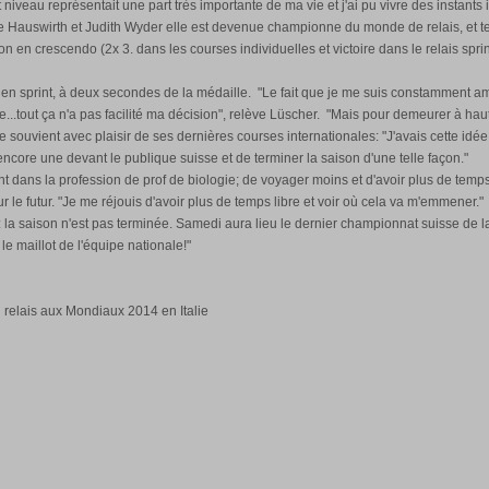
 niveau représentait une part très importante de ma vie et j'ai pu vivre des instants 
Hauswirth et Judith Wyder elle est devenue championne du monde de relais, et te
on en crescendo (2x 3. dans les courses individuelles et victoire dans le relais sprin
sprint, à deux secondes de la médaille. "Le fait que je me suis constamment amél
...tout ça n'a pas facilité ma décision", relève Lüscher. "Mais pour demeurer à haut 
souvient avec plaisir de ses dernières courses internationales: "J'avais cette idée
encore une devant le publique suisse et de terminer la saison d'une telle façon."
ent dans la profession de prof de biologie; de voyager moins et d'avoir plus de te
r le futur. "Je me réjouis d'avoir plus de temps libre et voir où cela va m'emmener."
: la saison n'est pas terminée. Samedi aura lieu le dernier championnat suisse de l
e maillot de l'équipe nationale!"
 relais aux Mondiaux 2014 en Italie