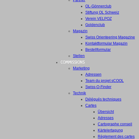
Partner
OL-Gönnerclub
Stiftung OL Schweiz
Verein VELPOZ
Goldenclub
Magazin
Swiss Orienteering Magazine
Kontaktformular Magazin
Bestellformular
Stellen
COMMISSIONS
Marketing
Adressen
Team du projet sCOOL
Swiss-O-Finder
Technik
Délégués techniques
Cartes
Übersicht
Adresses
Cartographe conseil
Kärtelertagung
Règlement des cartes