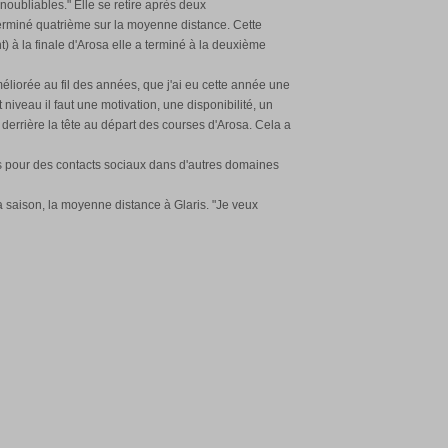
inoubliables." Elle se retire après deux
rminé quatrième sur la moyenne distance. Cette
t) à la finale d'Arosa elle a terminé à la deuxième
iorée au fil des années, que j'ai eu cette année une
niveau il faut une motivation, une disponibilité, un
 derrière la tête au départ des courses d'Arosa. Cela a
mps pour des contacts sociaux dans d'autres domaines
a saison, la moyenne distance à Glaris. "Je veux