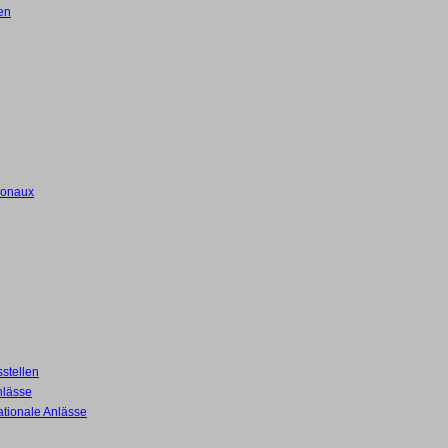
en
ionaux
stellen
nlässe
ationale Anlässe