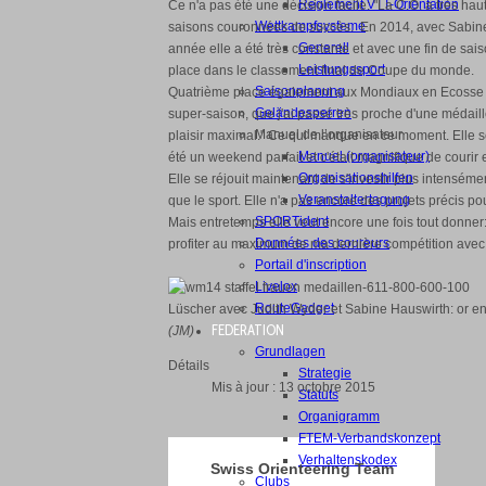
Règlement VTT-Orientation
Ce n'a pas été une décision facile: "La C.O. a très haut
Wettkampfsysteme
saisons couronnées de succès. En 2014, avec Sabine 
Generell
année elle a été très constante et avec une fin de sais
Leistungssport
place dans le classement final de Coupe du monde.
Saisonplanung
Quatrième place également aux Mondiaux en Ecosse en 
Geländesperren
super-saison, que j'ai passé très proche d'une médaille
Manuel de l’organisateur
plaisir maximal." Ce qui manque en ce moment. Elle se 
Manuel (organisateur)
été un weekend parfait et c'était magnifique de courir 
Organisationshilfen
Elle se réjouit maintenant de s'investir plus intensém
Veranstaltertagung
que le sport. Elle n'a pas encore des projets précis pou
SPORTident
Mais entretemps elle veut encore une fois tout donner
Données des coureurs
profiter au maximum de ma dernière compétition avec l
Portail d'inscription
Livelox
RouteGadget
Lüscher avec Judith Wyder et Sabine Hauswirth: or en
FEDERATION
(JM)
Grundlagen
Détails
Strategie
Mis à jour : 13 octobre 2015
Statuts
Organigramm
FTEM-Verbandskonzept
Verhaltenskodex
Swiss Orienteering Team
Clubs