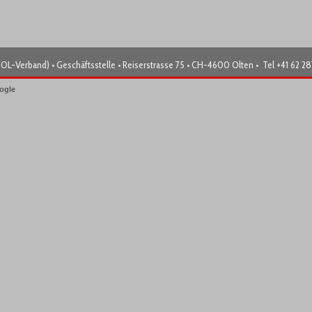
OL-Verband) • Geschäftsstelle • Reiserstrasse 75 • CH-4600 Olten • Tel +41 62 2
ogle