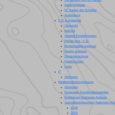
Herstellung von OL Karten
Kartenprojekte
OL Karten der Schweiz
Ausbildung
C.O. & ambiente
Übersicht
Indirizzi
Umwelt-Empfehlungen
Premio eco - C.O.
Responsabili regionali
Gruppi di lavoro
Documentazione
Pubblicazioni
Links
IT
Adressen
Wettkampfsaisonplanung
Adressen
Regionale Koordinationsstellen
Bewerbung Nationale Anlässe
Spezialbewilligungen Nationale Anl
2026
2025