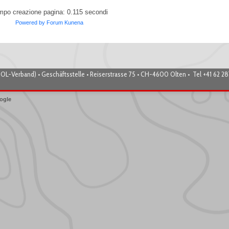
mpo creazione pagina: 0.115 secondi
Powered by
Forum Kunena
OL-Verband) • Geschäftsstelle • Reiserstrasse 75 • CH-4600 Olten • Tel +41 62 2
ogle