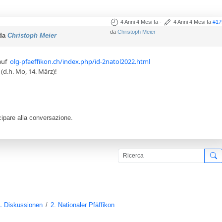
4 Anni 4 Mesi fa
-
4 Anni 4 Mesi fa
#17
da
Christoph Meier
 da
Christoph Meier
auf
olg-pfaeffikon.ch/index.php/id-2natol2022.html
d.h. Mo, 14. März)!
ipare alla conversazione.
L Diskussionen
2. Nationaler Pfäffikon