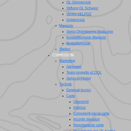
OL-Gönnerclub
Stiftung OL Schweiz
Verein VELPOZ
Goldenclub
Magazin
Swiss Orienteering Magazine
Kontaktformular Magazin
Bestellformular
Stellen
COMMISSIONI
Marketing
Adressen
Team progetto sCOOL
Swiss-O-Finder
Technik
Delegati tecnici
Carte
Übersicht
Indirizzi
Consulenti per la carta
Incontri rilevatori
Regolamento carte