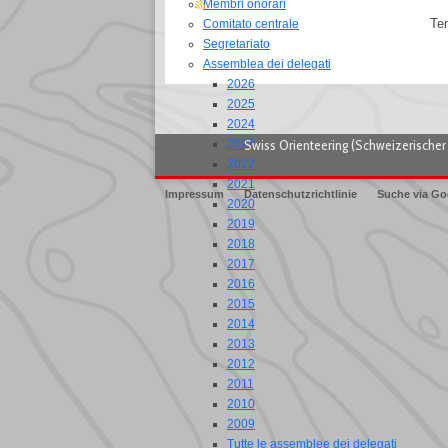
Membri onorari
Te
Comitato centrale
Segretariato
Assemblea dei delegati
2026
2025
2024
Swiss Orienteering (Schweizerischer 
2023
2022
2021
Impressum
Datenschutzrichtlinie
Suche via Go
2020
2019
2018
2017
2016
2015
2014
2013
2012
2011
2010
2009
Tutte le assemblee dei delegati