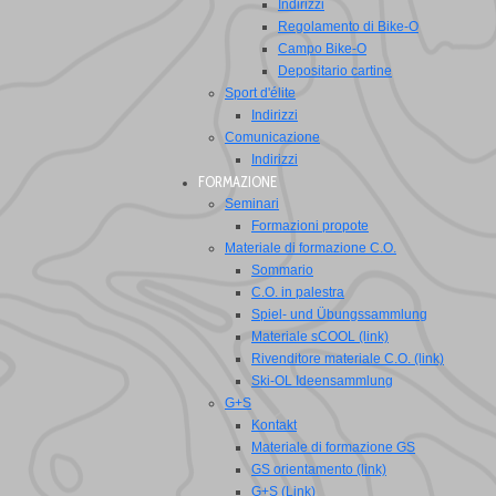
Indirizzi
Regolamento di Bike-O
Campo Bike-O
Depositario cartine
Sport d'élite
Indirizzi
Comunicazione
Indirizzi
FORMAZIONE
Seminari
Formazioni propote
Materiale di formazione C.O.
Sommario
C.O. in palestra
Spiel- und Übungssammlung
Materiale sCOOL (link)
Rivenditore materiale C.O. (link)
Ski-OL Ideensammlung
G+S
Kontakt
Materiale di formazione GS
GS orientamento (link)
G+S (Link)