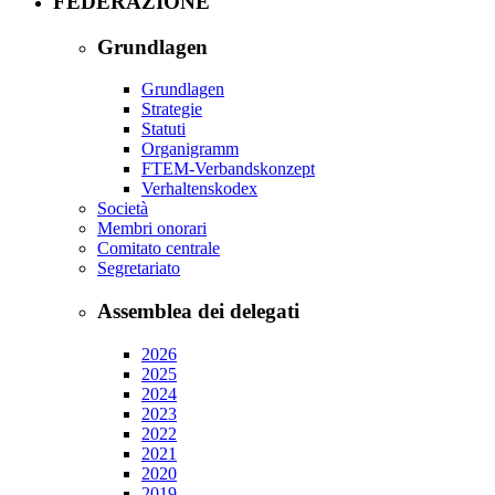
FEDERAZIONE
Grundlagen
Grundlagen
Strategie
Statuti
Organigramm
FTEM-Verbandskonzept
Verhaltenskodex
Società
Membri onorari
Comitato centrale
Segretariato
Assemblea dei delegati
2026
2025
2024
2023
2022
2021
2020
2019