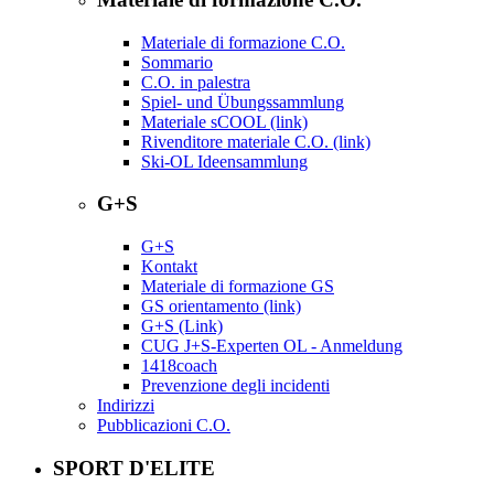
Materiale di formazione C.O.
Sommario
C.O. in palestra
Spiel- und Übungssammlung
Materiale sCOOL (link)
Rivenditore materiale C.O. (link)
Ski-OL Ideensammlung
G+S
G+S
Kontakt
Materiale di formazione GS
GS orientamento (link)
G+S (Link)
CUG J+S-Experten OL - Anmeldung
1418coach
Prevenzione degli incidenti
Indirizzi
Pubblicazioni C.O.
SPORT D'ELITE