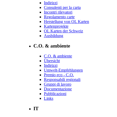
Indirizzi
Consulenti per la carta
Incontri rilevatori
Regolamento carte
Herstellung von OL Karten
Kartenprojekte
OL Karten der Schweiz
Ausbildung
C.O. & ambiente
C.O. & ambiente
Übersicht
Indirizzi
Umwelt-Empfehlungen
Premio eco - C.O.
Responsabili regionali
Gruppi di lavoro
Documentazione
Pubblicazioni
Links
IT