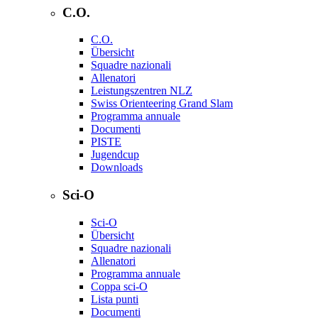
C.O.
C.O.
Übersicht
Squadre nazionali
Allenatori
Leistungszentren NLZ
Swiss Orienteering Grand Slam
Programma annuale
Documenti
PISTE
Jugendcup
Downloads
Sci-O
Sci-O
Übersicht
Squadre nazionali
Allenatori
Programma annuale
Coppa sci-O
Lista punti
Documenti