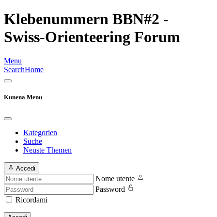
Klebenummern BBN#2 -
Swiss-Orienteering Forum
Menu
Search
Home
Kunena Menu
Kategorien
Suche
Neuste Themen
Accedi
Nome utente
Password
Ricordami