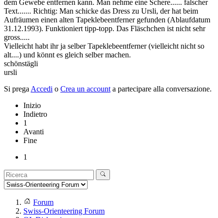
dem Gewebe entfernen kann. Man nehme eine Schere...... falscher
Text....... Richtig: Man schicke das Dress zu Ursli, der hat beim
Aufräumen einen alten Tapeklebeentferner gefunden (Ablaufdatum
31.12.1993). Funktioniert tipp-topp. Das Fläschchen ist nicht sehr
gross.....
Vielleicht habt ihr ja selber Tapeklebeentferner (vielleicht nicht so
alt....) und könnt es gleich selber machen.
schönstägli
ursli
Si prega
Accedi
o
Crea un account
a partecipare alla conversazione.
Inizio
Indietro
1
Avanti
Fine
1
Forum
Swiss-Orienteering Forum