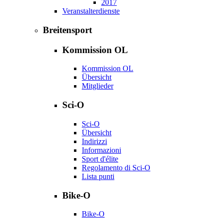
2017
Veranstalterdienste
Breitensport
Kommission OL
Kommission OL
Übersicht
Mitglieder
Sci-O
Sci-O
Übersicht
Indirizzi
Informazioni
Sport d'élite
Regolamento di Sci-O
Lista punti
Bike-O
Bike-O