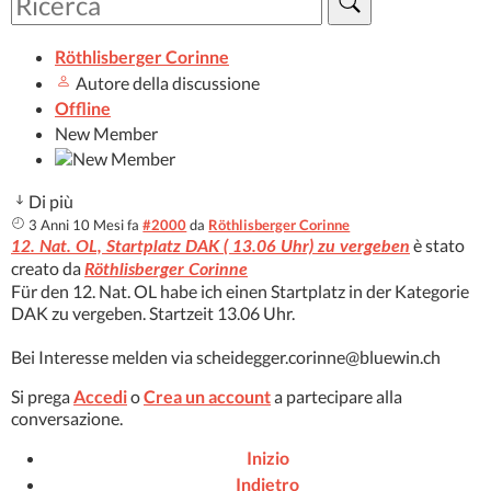
Röthlisberger Corinne
Autore della discussione
Offline
New Member
Di più
3 Anni 10 Mesi fa
#2000
da
Röthlisberger Corinne
è stato
12. Nat. OL, Startplatz DAK ( 13.06 Uhr) zu vergeben
creato da
Röthlisberger Corinne
Für den 12. Nat. OL habe ich einen Startplatz in der Kategorie
DAK zu vergeben. Startzeit 13.06 Uhr.
Bei Interesse melden via scheidegger.corinne@bluewin.ch
Si prega
Accedi
o
Crea un account
a partecipare alla
conversazione.
Inizio
Indietro