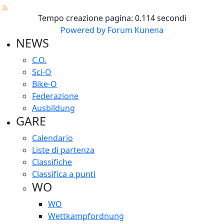
Tempo creazione pagina: 0.114 secondi
Powered by
Forum Kunena
NEWS
C.O.
Sci-O
Bike-O
Federazione
Ausbildung
GARE
Calendario
Liste di partenza
Classifiche
Classifica a punti
WO
WO
Wettkampfordnung