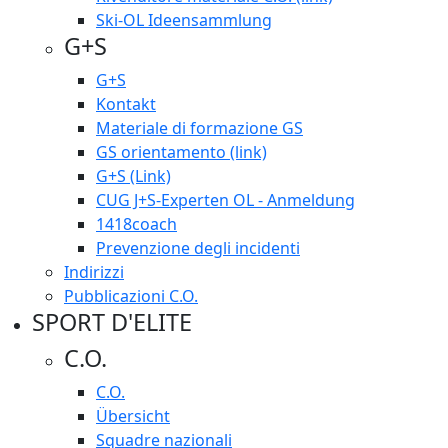
Ski-OL Ideensammlung
G+S
G+S
Kontakt
Materiale di formazione GS
GS orientamento (link)
G+S (Link)
CUG J+S-Experten OL - Anmeldung
1418coach
Prevenzione degli incidenti
Indirizzi
Pubblicazioni C.O.
SPORT D'ELITE
C.O.
C.O.
Übersicht
Squadre nazionali