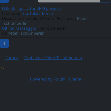
H35-Startplatz für SPM gesucht
Categoria:
Startplatz-Börse
Discussione avviata 3 Anni 2 Mesi fa, da
Peter
Tschümperlin
Ultimo Messaggio
3 Anni 2 Mesi fa
da
Peter Tschümperlin
1
Forum
Profilo per Peter Tschümperlin
Tempo creazione pagina: 0.173 secondi
Powered by
Forum Kunena