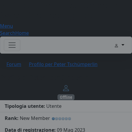
Profilo per Peter Tschümperlin -
Swiss-Orienteering Forum
Menu
Search
Home
Forum
Profilo per Peter Tschümperlin
Profilo di Peter Tschümperlin
Offline
Tipologia utente:
Utente
Rank:
New Member
Data di registrazione:
09 Mag 2023