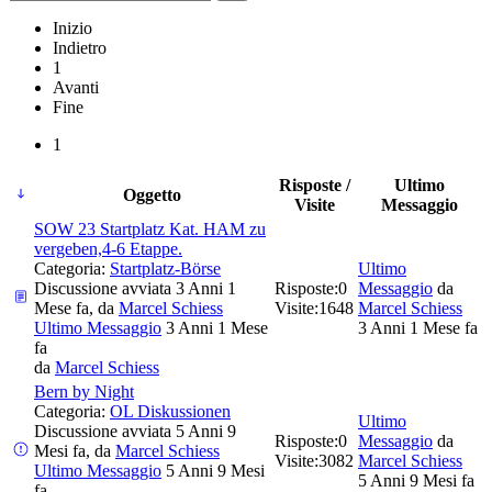
Inizio
Indietro
1
Avanti
Fine
1
Risposte /
Ultimo
Oggetto
Visite
Messaggio
SOW 23 Startplatz Kat. HAM zu
vergeben,4-6 Etappe.
Categoria:
Startplatz-Börse
Ultimo
Discussione avviata 3 Anni 1
Risposte:
0
Messaggio
da
Mese fa, da
Marcel Schiess
Visite:
1648
Marcel Schiess
Ultimo Messaggio
3 Anni 1 Mese
3 Anni 1 Mese fa
fa
da
Marcel Schiess
Bern by Night
Categoria:
OL Diskussionen
Ultimo
Discussione avviata 5 Anni 9
Risposte:
0
Messaggio
da
Mesi fa, da
Marcel Schiess
Visite:
3082
Marcel Schiess
Ultimo Messaggio
5 Anni 9 Mesi
5 Anni 9 Mesi fa
fa