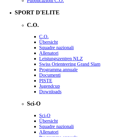
Pubblicazioni C.O.
SPORT D'ELITE
C.O.
C.O.
Übersicht
Squadre nazionali
Allenatori
Leistungszentren NLZ
Swiss Orienteering Grand Slam
Programma annuale
Documenti
PISTE
Jugendcup
Downloads
Sci-O
Sci-O
Übersicht
Squadre nazionali
Allenatori