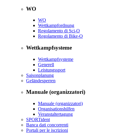
WO
WO
Wettkampfordnung
Regolamento di Sci-O
Regolamento di Bike-O
Wettkampfsysteme
Wettkampfsysteme
Generell
Leistungssport
Saisonplanung
Geländesperren
Manuale (organizzatori)
Manuale (organizzatori)
Organisationshilfen
Veranstaltertagung
SPORTident
Banca dati concorrenti
Portali per le iscrizioni