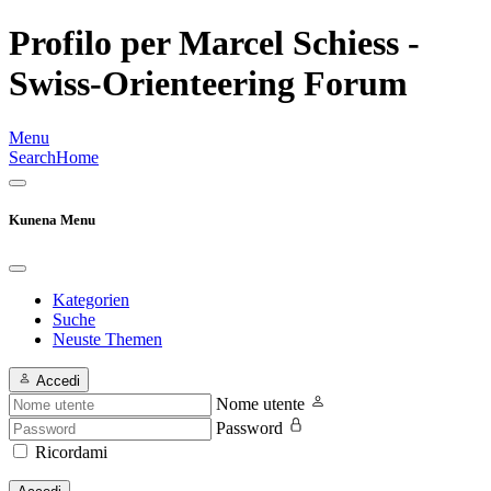
Profilo per Marcel Schiess -
Swiss-Orienteering Forum
Menu
Search
Home
Kunena Menu
Kategorien
Suche
Neuste Themen
Accedi
Nome utente
Password
Ricordami