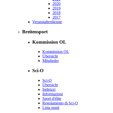
2020
2019
2018
2017
Veranstalterdienste
Breitensport
Kommission OL
Kommission OL
Übersicht
Mitglieder
Sci-O
Sci-O
Übersicht
Indirizzi
Informazioni
Sport d'élite
Regolamento di Sci-O
Lista punti