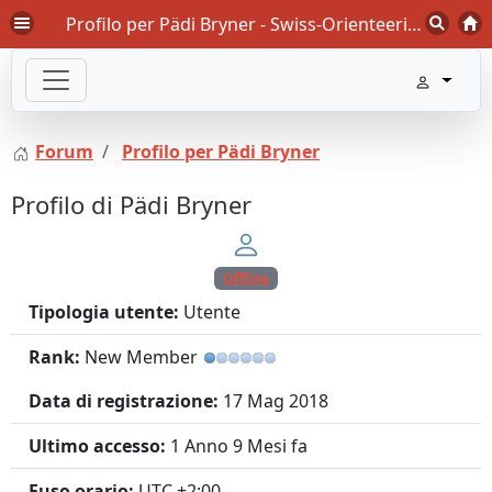
Profilo per Pädi Bryner - Swiss-Orienteering Forum
Forum
Profilo per Pädi Bryner
Profilo di Pädi Bryner
Offline
Tipologia utente:
Utente
Rank:
New Member
Data di registrazione:
17 Mag 2018
Ultimo accesso:
1 Anno 9 Mesi fa
Fuso orario:
UTC +2:00