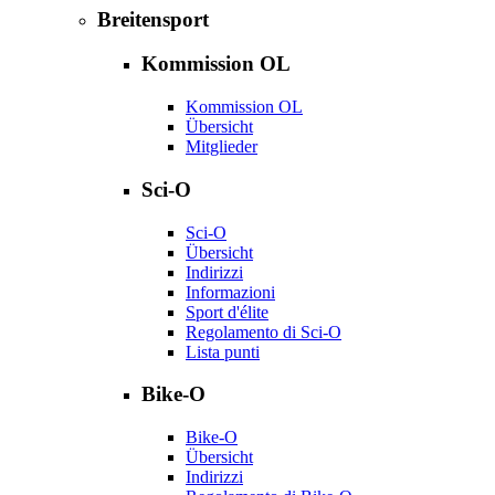
Breitensport
Kommission OL
Kommission OL
Übersicht
Mitglieder
Sci-O
Sci-O
Übersicht
Indirizzi
Informazioni
Sport d'élite
Regolamento di Sci-O
Lista punti
Bike-O
Bike-O
Übersicht
Indirizzi