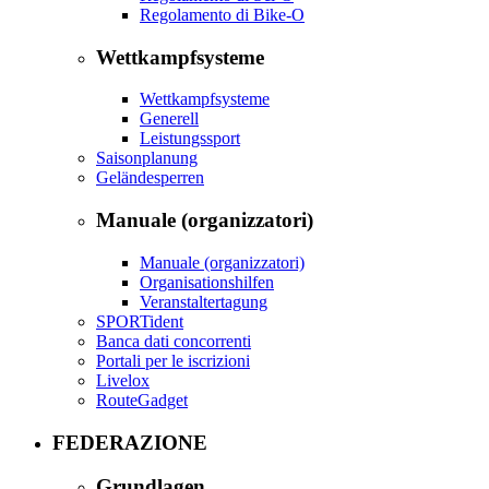
Regolamento di Bike-O
Wettkampfsysteme
Wettkampfsysteme
Generell
Leistungssport
Saisonplanung
Geländesperren
Manuale (organizzatori)
Manuale (organizzatori)
Organisationshilfen
Veranstaltertagung
SPORTident
Banca dati concorrenti
Portali per le iscrizioni
Livelox
RouteGadget
FEDERAZIONE
Grundlagen