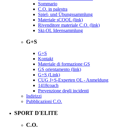
Sommario
C.O. in palestra
Spiel- und Übungssammlung
Materiale sCOOL (link)
Rivenditore materiale C.O. (link)
Ski-OL Ideensammlung
G+S
G+S
Kontakt
Materiale di formazione GS
GS orientamento (link)
G+S (Link)
CUG J+S-Experten OL - Anmeldung
1418coach
Prevenzione degli incidenti
Indirizzi
Pubblicazioni C.O.
SPORT D'ELITE
C.O.