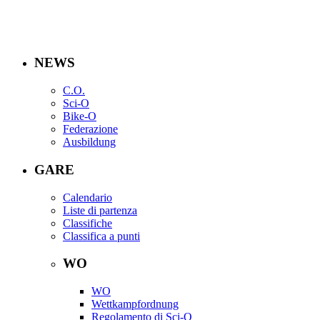
NEWS
C.O.
Sci-O
Bike-O
Federazione
Ausbildung
GARE
Calendario
Liste di partenza
Classifiche
Classifica a punti
WO
WO
Wettkampfordnung
Regolamento di Sci-O