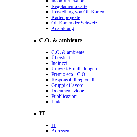
Incontri rilevatori
Regolamento carte
Herstellung von OL Karten
Kartenprojekte
OL Karten der Schweiz
Ausbildung
C.O. & ambiente
C.O. & ambiente
Übersicht
Indirizzi
Umwelt-Empfehlungen
Premio eco - C.O.
Responsabili regionali
Gruppi di lavoro
Documentazione
Pubblicazioni
Links
IT
IT
Adressen